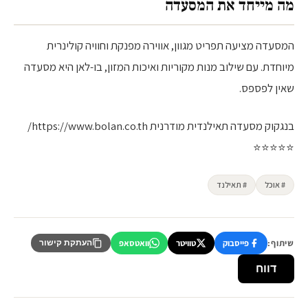
מה מייחד את המסעדה
המסעדה מציעה תפריט מגוון, אווירה מפנקת וחוויה קולינרית
מיוחדת. עם שילוב מנות מקוריות ואיכות המזון, בו-לאן היא מסעדה
שאין לפספס.
בנגקוק מסעדה תאילנדית מודרנית https://www.bolan.co.th/
⭐⭐⭐⭐⭐
# אוכל
# תאילנד
שיתוף:
פייסבוק
טוויטר
וואטסאפ
העתקת קישור
דווח