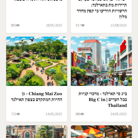
תיירות מת בתאילנד;
הרשויות הודיעו כי קפץ מחדר
מלון
890
18/05/2025
917
23/08/2025
ביג סי תאילנד - מרכזי קניות
Chiang Mai Zoo - גן
בכל הערים | Big C in
החיות המתקדם בצפון תאילנד
Thailand
715
24/05/2025
886
24/05/2025