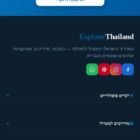
Explorer
Thailand
המדריך הישראלי המוביל לתאילנד — כתבות, מדריכים, אטרקציות
ועדכונים שוטפים בעברית.
יעדים פופולריים
🏙️ בנגקוק
🌴 פוקט
🎭 פאטייה
מדריכים למטייל
⛵ קראבי
🏔️ פאי
מידע כללי
🏝️ קופנגן