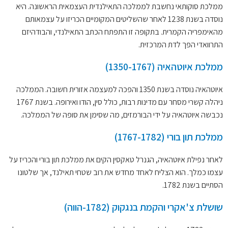
ממלכת סוקותאי נחשבת לממלכה התאילנדית העצמאית הראשונה. היא
נוסדה בשנת 1238 לאחר שהשליטים המקומיים הכריזו על עצמאותם
מהאימפריה הקמרית. בתקופה זו התפתח הכתב התאילנדי, והבודהיזם
התרוואדי הפך לדת המרכזית.
ממלכת איוטהאיה (1350-1767)
איוטהאיה נוסדה בשנת 1350 והפכה למעצמה אזורית חשובה. הממלכה
ניהלה קשרי מסחר עם מדינות רבות, כולל סין, הודו ואירופה. בשנת 1767
נכבשה איוטהאיה על ידי הבורמזים, מה שסימן את סופה של הממלכה.
ממלכת תון בורי (1767-1782)
לאחר נפילת איוטהאיה, הגנרל טאקסין הקים את ממלכת תון בורי והכריז על
עצמו כמלך. הוא הצליח לאחד מחדש את רוב שטחי תאילנד, אך שלטונו
הסתיים בשנת 1782.
שושלת צ'אקרי והקמת בנגקוק (1782-הווה)