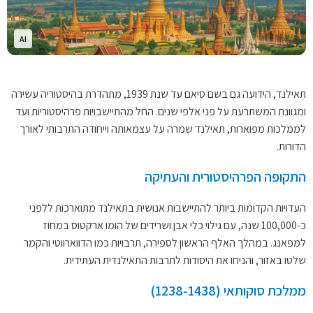
AI
תאילנד, הידועה גם בשם סיאם עד שנת 1939, מתהדרת בהיסטוריה עשירה
ומגוונת המשתרעת על פני אלפי שנים. החל מהתיישבויות פרהיסטוריות ועד
לממלכות מפוארות, תאילנד שמרה על עצמאותה וייחודה התרבותי לאורך
הדורות.
התקופה הפרהיסטורית והעתיקה
העדויות הקדומות ביותר להתיישבות אנושית בתאילנד מתוארכות ללפני
כ-100,000 שנה, עם גילוי כלי אבן ושרידים של הומו ארקטוס במחוז
למפאנג. במהלך האלף הראשון לספירה, תרבויות כמו הדווארווטי והקמר
שלטו באזור, והניחו את היסודות לתרבות התאילנדית העתידית.
ממלכת סוקותאי (1238-1438)