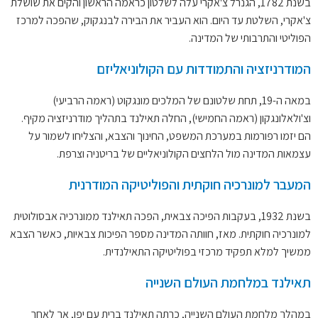
בשנת 1782, הגנרל צ'אקרי עלה לשלטון כראמה הראשון והקים את שושלת
צ'אקרי, השלטת עד היום. הוא העביר את הבירה לבנגקוק, שהפכה למרכז
הפוליטי והתרבותי של המדינה.
המודרניזציה והתמודדות עם הקולוניאליזם
במאה ה-19, תחת שלטונם של המלכים מונגקוט (ראמה הרביעי)
וצ'ולאלונגקון (ראמה החמישי), החלה תאילנד בתהליך מודרניזציה מקיף.
הם יזמו רפורמות במערכת המשפט, החינוך והצבא, והצליחו לשמור על
עצמאות המדינה מול הלחצים הקולוניאליים של בריטניה וצרפת.
המעבר למונרכיה חוקתית והפוליטיקה המודרנית
בשנת 1932, בעקבות הפיכה צבאית, הפכה תאילנד ממונרכיה אבסולוטית
למונרכיה חוקתית. מאז, חוותה המדינה מספר הפיכות צבאיות, כאשר הצבא
ממשיך למלא תפקיד מרכזי בפוליטיקה התאילנדית.
תאילנד במלחמת העולם השנייה
במהלך מלחמת העולם השנייה, כרתה תאילנד ברית עם יפן, אך לאחר