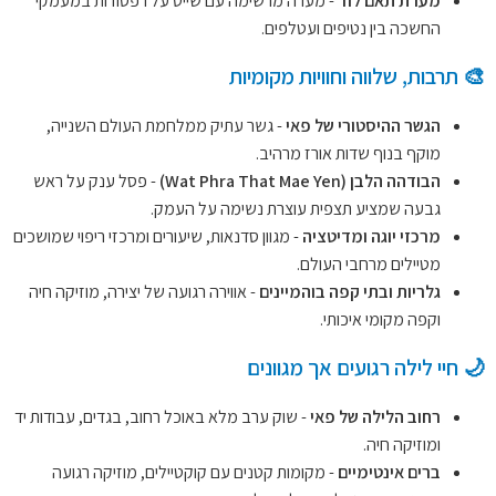
מערת תאם לוד
- מערה מרשימה עם שייט על רפסודות במעמקי
החשכה בין נטיפים ועטלפים.
🎨 תרבות, שלווה וחוויות מקומיות
הגשר ההיסטורי של פאי
- גשר עתיק ממלחמת העולם השנייה,
מוקף בנוף שדות אורז מרהיב.
הבודהה הלבן (Wat Phra That Mae Yen)
- פסל ענק על ראש
גבעה שמציע תצפית עוצרת נשימה על העמק.
מרכזי יוגה ומדיטציה
- מגוון סדנאות, שיעורים ומרכזי ריפוי שמושכים
מטיילים מרחבי העולם.
גלריות ובתי קפה בוהמיינים
- אווירה רגועה של יצירה, מוזיקה חיה
וקפה מקומי איכותי.
🌙 חיי לילה רגועים אך מגוונים
רחוב הלילה של פאי
- שוק ערב מלא באוכל רחוב, בגדים, עבודות יד
ומוזיקה חיה.
ברים אינטימיים
- מקומות קטנים עם קוקטיילים, מוזיקה רגועה