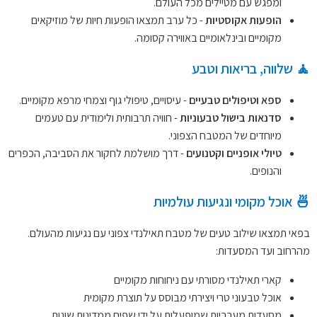
ומפגש עם מטיילים מכל העולם.
הופעות אקוסטיות
- כל ערב תמצאו הופעות חיות של מוזיקאים
מקומיים ובינלאומיים באווירה קסומה.
🧘 שלווה, בריאות וטבע
ספא וטיפולים טבעיים
- עיסויים, טיפולי גוף וצמחי מרפא מקומיים.
סדנאות בישול טבעוניות
- חוויה תרבותית ולימודית עם טעמים
מיוחדים של המטבח הצפוני.
טיולי אופניים וקטנועים
- דרך מושלמת לחקור את הסביבה, הכפרים
והנופים.
🍜 אוכל מקומי ונגיעות עולמיות
בפאי תמצאו שילוב טעים של מטבח תאילנדי צפוני עם נגיעות מהעולם.
מהרחוב ועד המסעדות:
קארי תאילנדי מסורתי עם ניחוחות מקומיים
אוכל טבעוני טרי ויצירתי מבוסס על תוצרת מקומית
מסעדות מערביות שמופעלות על ידי שפים ממדינות שונות