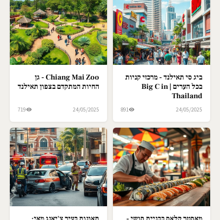
ביג סי תאילנד - מרכזי קניות
Chiang Mai Zoo - גן
בכל הערים | Big C in
החיות המתקדם בצפון תאילנד
Thailand
719
24/05/2025
891
24/05/2025
מאסטר קלאס בבניית סושי -
תאונות בעיר צ'יאנג מאי: