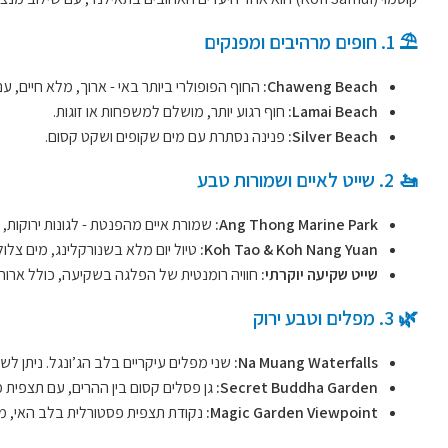
⛱️ 1. חופים מרהיבים ומפנקים
Chaweng Beach:
החוף הפופולרי ביותר באי - ארוך, מלא חיים, ע
Lamai Beach:
חוף רגוע יותר, מושלם למשפחות או זוגות.
Silver Beach:
פנינה נסתרת עם מים שקופים ושקט קסום.
🚤 2. שייט לאיים ושמורות טבע
Ang Thong Marine Park:
שמורת איים מהפנטת - לגונות ירוקות, ט
Koh Tao & Koh Nang Yuan:
טיול יום מלא בשנורקלינג, מים צלול
שייט שקיעה יוקרתי:
חוויה רומנטית של הפלגה בשקיעה, כולל ארוח
🌿 3. מפלים וטבע ירוק
Na Muang Waterfalls:
שני מפלים עיקריים בלב הג’ונגל. ניתן 
Secret Buddha Garden:
גן פסלים קסום בין ההרים, עם תצפית
Magic Garden Viewpoint:
נקודת תצפית פסטורלית בלב האי, מו