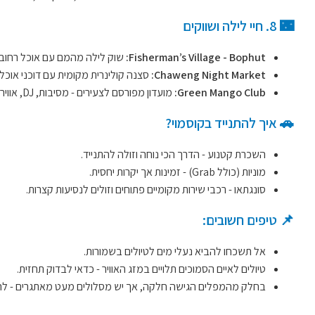
🌃 8. חיי לילה ושווקים
Fisherman’s Village - Bophut:
שוק לילה מהמם עם אוכל רחוב, ח
Chaweng Night Market:
סצנה קולינרית מקומית עם דוכני אוכל 
Green Mango Club:
מועדון מפורסם לצעירים - מסיבות, DJ, אווירה חמה.
🚗 איך להתנייד בקוסמוי?
השכרת קטנוע - הדרך הכי נוחה וזולה להתנייד.
מוניות (כולל Grab) - זמינות אך יקרות יחסית.
סונגתאו - רכבי שירות מקומיים פתוחים וזולים לנסיעות קצרות.
📌 טיפים חשובים:
אל תשכחו להביא נעלי מים לטיולים בשמורות.
טיולים לאיים הסמוכים תלויים במזג האוויר - כדאי לבדוק תחזית.
בחלק מהמפלים הגישה חלקה, אך יש מסלולים מעט מאתגרים - להבי