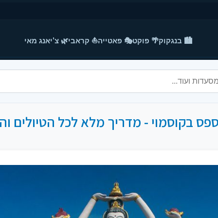
🏙️ בנגקוק
🌴 פוקט
🎭 פאטייה
⛵ קראבי
🌿 צ'יאנג מאי
פס בקוסמוי - מדריך מלא לכל הטיולים ו