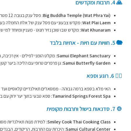
🙏 4. תרבות ומקדשים
Big Buddha Temple (Wat Phra Yai):
פסל ענק בגובה 12 מטר - אתר איקוני ומרשים.
Wat Plai Laem:
מקדש צבעוני עם פסל ענק של אלת החמלה בעלת 18 הידי
Wat Khunaram:
מקדש שבו שוכן נזיר חנוט - מעניין ומיוחד למי ש
🐘 5. חוויות עם חיות - אתיות בלבד
Samui Elephant Sanctuary:
מקלט הומני לפילים - אין רכיבה,
Samui Butterfly Garden:
גן פרפרים טרופי עם הליכה ביער קטן 
🧘‍♀️ 6. רוגע וספא
האי מלא בספא ברמה גבוהה - ממסאז'ים תאילנדיים קלאסיים ועד חווי
Tamarind Springs Forest Spa:
ספא טבעי בתוך יער ירוק עם ברי
🍲 7. סדנאות בישול ותרבות מקומית
Smiley Cook Thai Cooking Class:
למידת מנות תאילנדיות מסור
Samui Cultural Center:
היכרות עם התרבות, הריקודים, הבגדים 