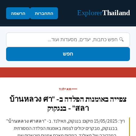
Explorer
Thailand
התחברות
הרשמה
חפש
תאילנד
צפייה באומנות הפלדה ב- "บ้านหลวง ศา
สลา" - בנגקוק
ריך: 15/05/2025 מיקום: בנגקוק, תאילנד. ב- "บ้านหลวง ศาสลา"
בבנגקוק, מבקרים יכולים לצפות באומנות הפלדה המסורתית
המרהיבה של תאילנד. המקום מארח אמנים מוכשרים שמ...