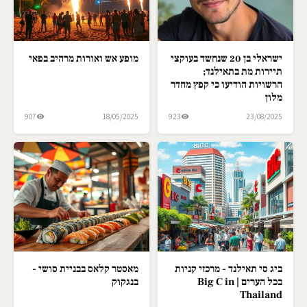
ישראלי בן 20 שנחשד בעוקצי
מופע אש ואורות מרהיב בפאי
תיירות מת בתאילנד;
הרשויות הודיעו כי קפץ מחדר
מלון
907
18/05/2025
923
23/08/2025
ביג סי תאילנד - מרכזי קניות
מאסטר קלאס בבניית סושי -
בכל הערים | Big C in
בנגקוק
Thailand