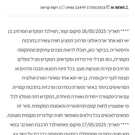
AI NEWS
|
17/05/2025
|
224 צפיות
|
1 דקות קריאה
**** תאריך: 16/05/2025 מיקום: קמר, תאילנד המקדש המרהיב בן
יאי הוא אתר ארכיאולוגי מרהיב המציע חוויה עשירה בתרבות
והיסטוריה. בביקור כאן, תוכלו לראות מבנים עתיקים מהתקופה
הקמרית, כמו מגדלי פירמידות ומקדשים. המקדש מכיל פסלים
מרהיבים וקירות מוצקות מעץ. בכל פינה תמצאו מבנה מדהים או
מצפה לנוף ירוק ופורה. בן יאי הוא אחד מאתרי הארכיאולוגיה
המרשימים ביותר באזור ומשרת כמדרגה מרכזית בתרבות קמרית.
עם ארכיטקטורה ייחודית ואווירה מיוחדת, המקדש הזה מומלץ לכל
מי שמעוניין לחוות קסם ההיסטוריה והאמנות המקומית. סיור זה
מתאים לאנשים בכל גילאים ומאפשר חוויה קולינרית מקומית ומגוונת.
**** תאריך: 17/05/2025 מיקום: פאתאילנד הרכבת האורנג' בפאי
היא חוויה ייחודית שמתחילה בנסיעה מקסומה ברכבת על גשר עץ