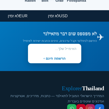
Rabbit
Bolt
Grab
Foodpanda
USD
לא זמין
EUR
לא זמין
✈️
לא מפספס שום דבר מתאילנד
הירשם לניוזלטר וקבל עדכונים, טיפים וכתבות ישירות לאימייל
הרשמה חינם ›
Explorer
Thailand
המדריך הישראלי המוביל לתאילנד — כתבות, מדריכים, אטרקציות
ועדכונים שוטפים בעברית.