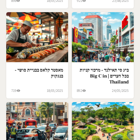
898
18/05/2025
921
23/08/2025
ביג סי תאילנד - מרכזי קניות
מאסטר קלאס בבניית סושי -
בכל הערים | Big C in
בנגקוק
Thailand
719
18/05/2025
892
24/05/2025