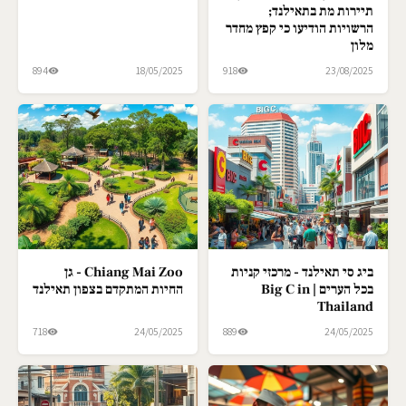
תיירות מת בתאילנד;
הרשויות הודיעו כי קפץ מחדר
מלון
894
18/05/2025
918
23/08/2025
ביג סי תאילנד - מרכזי קניות
Chiang Mai Zoo - גן
בכל הערים | Big C in
החיות המתקדם בצפון תאילנד
Thailand
718
24/05/2025
889
24/05/2025