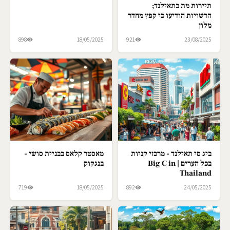
תיירות מת בתאילנד;
הרשויות הודיעו כי קפץ מחדר
מלון
898
18/05/2025
921
23/08/2025
ביג סי תאילנד - מרכזי קניות
מאסטר קלאס בבניית סושי -
בכל הערים | Big C in
בנגקוק
Thailand
719
18/05/2025
892
24/05/2025