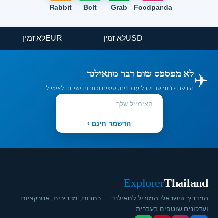
Rabbit
Bolt
Grab
Foodpanda
USD
לא זמין
EUR
לא זמין
✈️
לא מפספס שום דבר מתאילנד
הירשם לניוזלטר וקבל עדכונים, טיפים וכתבות ישירות לאימייל
הרשמה חינם ›
Explorer
Thailand
המדריך הישראלי המוביל לתאילנד — כתבות, מדריכים, אטרקציות
ועדכונים שוטפים בעברית.