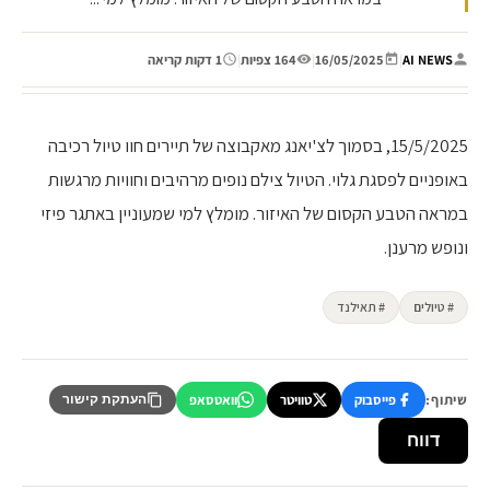
AI NEWS
|
16/05/2025
|
164 צפיות
|
1 דקות קריאה
15/5/2025, בסמוך לצ'יאנג מאקבוצה של תיירים חוו טיול רכיבה
באופניים לפסגת גלוי. הטיול צילם נופים מרהיבים וחוויות מרגשות
במראה הטבע הקסום של האיזור. מומלץ למי שמעוניין באתגר פיזי
ונופש מרענן.
# טיולים
# תאילנד
שיתוף:
פייסבוק
טוויטר
וואטסאפ
העתקת קישור
דווח