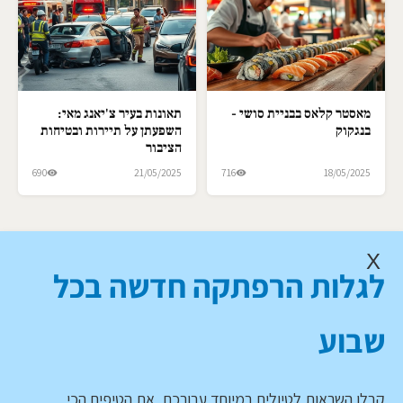
מאסטר קלאס בבניית סושי -
תאונות בעיר צ'יאנג מאי:
בנגקוק
השפעתן על תיירות ובטיחות
הציבור
690
21/05/2025
716
18/05/2025
X
לגלות הרפתקה חדשה בכל
שבוע
קבלו השראות לטיולים במיוחד עבורכם, את הטיפים הכי