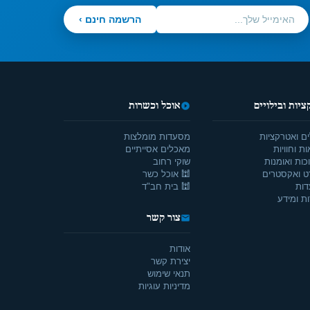
הרשמה חינם ›
יות ובילויים
אוכל וכשרות
ים ואטרקציות
מסעדות מומלצות
ת וחוויות
מאכלים אסייתיים
כות ואומנות
שוקי רחוב
ט ואקסטרים
🕍 אוכל כשר
דות
🕍 בית חב"ד
ת ומידע
צור קשר
אודות
יצירת קשר
תנאי שימוש
מדיניות עוגיות