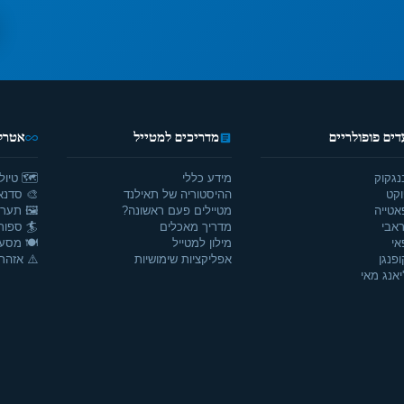
דים פופולריים
מדריכים למטייל
אטרקצ
נגקוק
מידע כללי
🗺️ טיול
וקט
ההיסטוריה של תאילנד
🎨 סדנאו
אטייה
מטיילים פעם ראשונה?
🖼️ תערו
אבי
מדריך מאכלים
🏄 ספור
אי
מילון למטייל
🍽️ מסע
ופנגן
אפליקציות שימושיות
⚠️ אזהרו
יאנג מאי