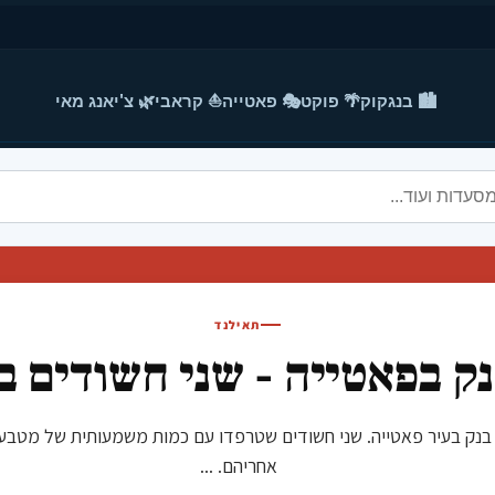
🏙️ בנגקוק
🌴 פוקט
🎭 פאטייה
⛵ קראבי
🌿 צ'יאנג מאי
תאילנד
ק בפאטייה - שני חשודים 
קיים שוד בנק בעיר פאטייה. שני חשודים שטרפדו עם כמות משמעותית של
אחריהם. ...