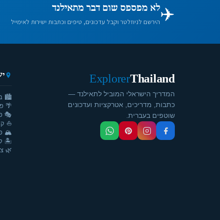
✈️
לא מפספס שום דבר מתאילנד
הירשם לניוזלטר וקבל עדכונים, טיפים וכתבות ישירות לאימייל
יע
Explorer
Thailand
המדריך הישראלי המוביל לתאילנד —
🏙️ ב
כתבות, מדריכים, אטרקציות ועדכונים
🌴 פ
🎭 פ
שוטפים בעברית.
⛵ קר
🏔️ פ
🏝️ ק
🌿 צ'