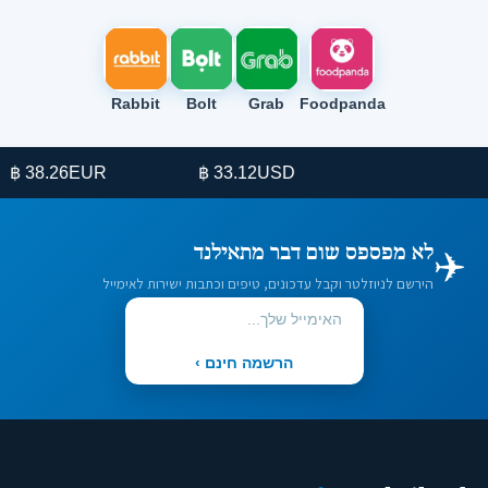
Rabbit
Bolt
Grab
Foodpanda
38.26 ฿
EUR
33.12 ฿
USD
✈️
לא מפספס שום דבר מתאילנד
הירשם לניוזלטר וקבל עדכונים, טיפים וכתבות ישירות לאימייל
הרשמה חינם ›