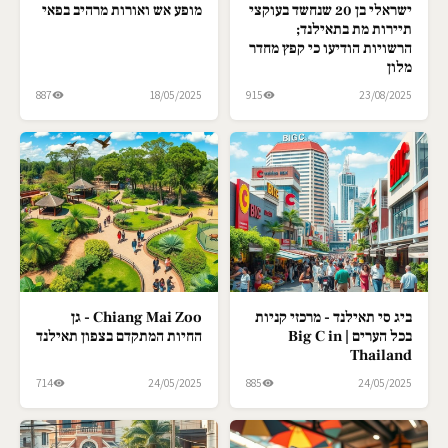
ישראלי בן 20 שנחשד בעוקצי
מופע אש ואורות מרהיב בפאי
תיירות מת בתאילנד;
הרשויות הודיעו כי קפץ מחדר
מלון
887
18/05/2025
915
23/08/2025
ביג סי תאילנד - מרכזי קניות
Chiang Mai Zoo - גן
בכל הערים | Big C in
החיות המתקדם בצפון תאילנד
Thailand
714
24/05/2025
885
24/05/2025