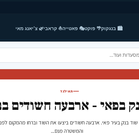
🏙️ בנגקוק
🌴 פוקט
🎭 פאטייה
⛵ קראבי
🌿 צ'יאנג מאי
תאילנד
ק בפאי - ארבעה חשודים ב
, התרחש שוד בנק בעיר פאי. ארבעה חשודים ביצעו את השוד וברחו מהמקום
והמשטרה מנס...