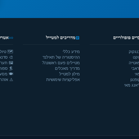
דים פופולריים
מדריכים למטייל
אטרקצ
נגקוק
מידע כללי
🗺️ טיול
וקט
ההיסטוריה של תאילנד
🎨 סדנאו
אטייה
מטיילים פעם ראשונה?
🖼️ תערו
אבי
מדריך מאכלים
🏄 ספור
אי
מילון למטייל
🍽️ מסע
ופנגן
אפליקציות שימושיות
⚠️ אזהרו
יאנג מאי