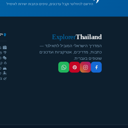
הירשם לניוזלטר וקבל עדכונים, טיפים וכתבות ישירות לאימייל
יע
Explorer
Thailand
המדריך הישראלי המוביל לתאילנד —
🏙️ ב
כתבות, מדריכים, אטרקציות ועדכונים
🌴 פ
🎭 פ
שוטפים בעברית.
⛵ קר
🏔️ פ
🏝️ ק
🌿 צ'