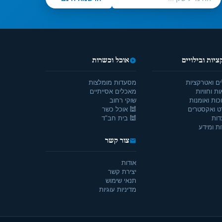
יות ובילויים
אוכל וכשרות
ים ואטרקציות
מסעדות מומלצות
ת וחוויות
מאכלים אסייתיים
כות ואומנות
שוקי רחוב
ט ואקסטרים
🕍 אוכל כשר
דות
🕍 בית חב"ד
ת ומידע
צור קשר
אודות
יצירת קשר
תנאי שימוש
מדיניות עוגיות