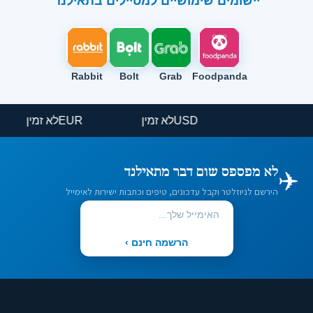
יישומים שימושיים למטיילים בתאילנד
Rabbit
Bolt
Grab
Foodpanda
USD
לא זמין
EUR
לא זמין
✈️
לא מפספס שום דבר מתאילנד
הירשם לניוזלטר וקבל עדכונים, טיפים וכתבות ישירות לאימייל
הרשמה חינם ›