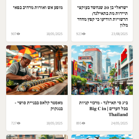
ישראלי בן 20 שנחשד בעוקצי
מופע אש ואורות מרהיב בפאי
תיירות מת בתאילנד;
הרשויות הודיעו כי קפץ מחדר
מלון
907
18/05/2025
923
23/08/2025
ביג סי תאילנד - מרכזי קניות
מאסטר קלאס בבניית סושי -
בכל הערים | Big C in
בנגקוק
Thailand
727
18/05/2025
895
24/05/2025