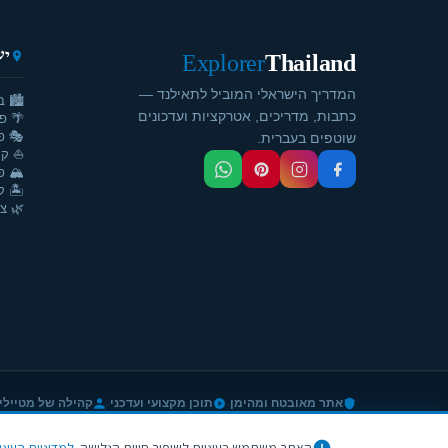
יע
Explorer
Thailand
המדריך הישראלי המוביל לתאילנד —
🏙️ ב
כתבות, מדריכים, אטרקציות ועדכונים
🌴 פ
🎭 פ
שוטפים בעברית.
⛵ קר
🏔️ פ
🏝️ ק
🌿 צ'
·
·
אתר מאובטח ומהימן
תוכן מקצועי ועדכני
קהילה של מטיילי