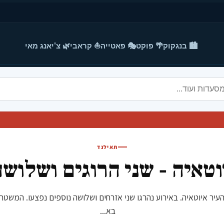
🏙️ בנגקוק
🌴 פוקט
🎭 פאטייה
⛵ קראבי
🌿 צ'יאנג מאי
תאילנד
וטאיה - שני הרוגים ושלושה
במרכז העיר איוטאיה. באירוע נהרגו שני אזרחים ושלושה נוספים נפצעו. המ
בא...