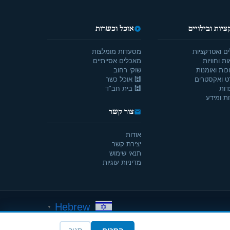
יות ובילויים
אוכל וכשרות
ים ואטרקציות
מסעדות מומלצות
ת וחוויות
מאכלים אסייתיים
כות ואומנות
שוקי רחוב
ט ואקסטרים
🕍 אוכל כשר
דות
🕍 בית חב"ד
ת ומידע
צור קשר
אודות
יצירת קשר
תנאי שימוש
מדיניות עוגיות
Hebrew
▼