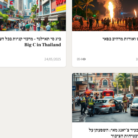
ואורות מרהיב בפאי
ביג סי תאילנד - מרכזי קניות בכל הער
Big C in Thailand
24/05/2025
894
1
עיר צ'יאנג מאי: השפעתן על
בטיחות הציבור