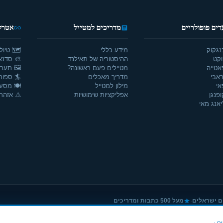
דים פופולריים
מדריכים למטייל
אטרקצ
נגקוק
מידע כללי
🗺️ טיול
וקט
ההיסטוריה של תאילנד
🎨 סדנאו
אטייה
מטיילים פעם ראשונה?
🖼️ תערו
אבי
מדריך מאכלים
🏄 ספור
אי
מילון למטייל
🍽️ מסע
ופנגן
אפליקציות שימושיות
⚠️ אזהרו
יאנג מאי
·
ם ישראלים
מעל 500 כתבות ומדריכים