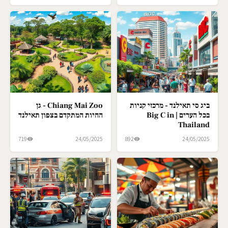
ביג סי תאילנד - מרכזי קניות
Chiang Mai Zoo - גן
בכל הערים | Big C in
החיות המתקדם בצפון תאילנד
Thailand
719
24/05/2025
892
24/05/2025