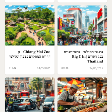
ביג סי תאילנד - מרכזי קניות
Chiang Mai Zoo - גן
בכל הערים | Big C in
החיות המתקדם בצפון תאילנד
Thailand
717
24/05/2025
887
24/05/2025