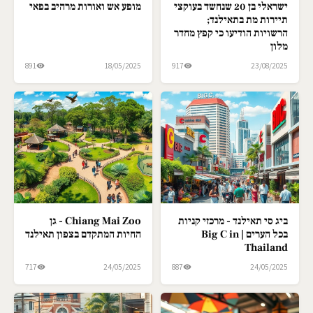
ישראלי בן 20 שנחשד בעוקצי
מופע אש ואורות מרהיב בפאי
תיירות מת בתאילנד;
הרשויות הודיעו כי קפץ מחדר
מלון
891
18/05/2025
917
23/08/2025
ביג סי תאילנד - מרכזי קניות
Chiang Mai Zoo - גן
בכל הערים | Big C in
החיות המתקדם בצפון תאילנד
Thailand
717
24/05/2025
887
24/05/2025