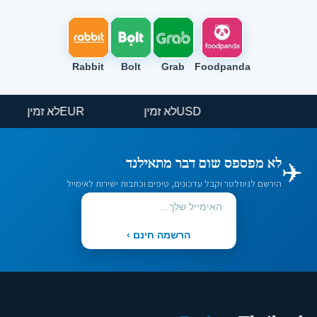
Rabbit
Bolt
Grab
Foodpanda
USD
לא זמין
EUR
לא זמין
✈️
לא מפספס שום דבר מתאילנד
הירשם לניוזלטר וקבל עדכונים, טיפים וכתבות ישירות לאימייל
הרשמה חינם ›