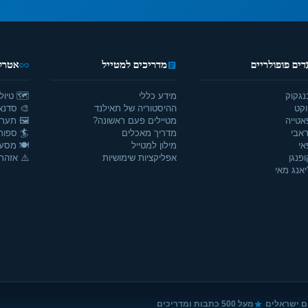
דים פופולריים
מדריכים למטייל
אטרקצ
נגקוק
מידע כללי
🗺️ טיול
וקט
ההיסטוריה של תאילנד
🎨 סדנאו
אטייה
מטיילים פעם ראשונה?
🖼️ תערו
אבי
מדריך מאכלים
🏄 ספור
אי
מילון למטייל
🍽️ מסע
ופנגן
אפליקציות שימושיות
⚠️ אזהרו
יאנג מאי
·
ם ישראלים
מעל 500 כתבות ומדריכים