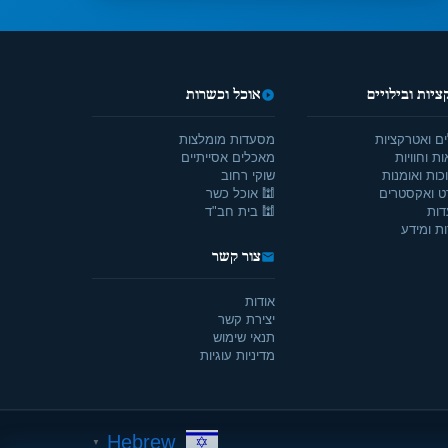
יות ובילויים
אוכל וכשרות
ים ואטרקציות
מסעדות מומלצות
ת וחוויות
מאכלים אסייתיים
כות ואומנות
שוקי רחוב
ט ואקסטרים
🕍 אוכל כשר
דות
🕍 בית חב"ד
ת ומידע
צור קשר
אודות
יצירת קשר
תנאי שימוש
מדיניות עוגיות
Hebrew
▼