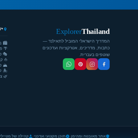
יע
Explorer
Thailand
המדריך הישראלי המוביל לתאילנד —
🏙️ ב
כתבות, מדריכים, אטרקציות ועדכונים
🌴 פ
🎭 פ
שוטפים בעברית.
⛵ קר
🏔️ פ
🏝️ ק
🌿 צ'
·
·
אתר מאובטח ומהימן
תוכן מקצועי ועדכני
קהילה של מטיילי