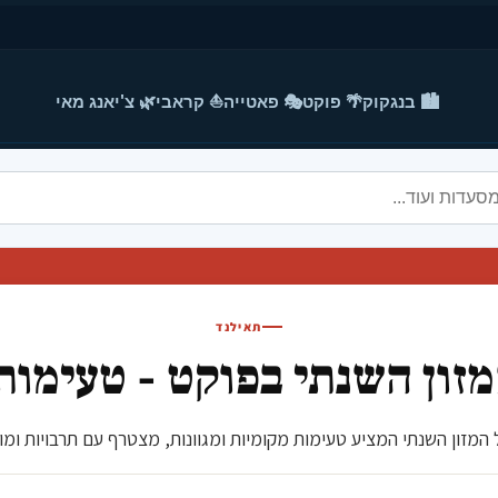
🏙️ בנגקוק
🌴 פוקט
🎭 פאטייה
⛵ קראבי
🌿 צ'יאנג מאי
תאילנד
זון השנתי בפוקט - טעימות