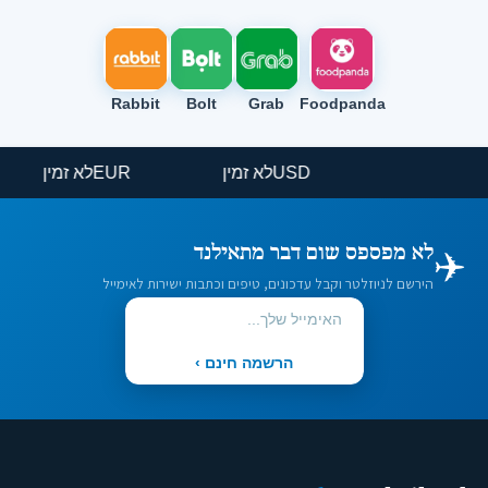
Rabbit
Bolt
Grab
Foodpanda
USD
לא זמין
EUR
לא זמין
✈️
לא מפספס שום דבר מתאילנד
הירשם לניוזלטר וקבל עדכונים, טיפים וכתבות ישירות לאימייל
הרשמה חינם ›