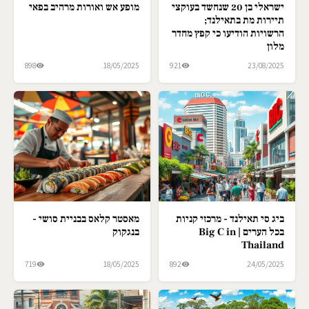
ישראלי בן 20 שנחשד בעוקצי
מופע אש ואורות מרהיב בפאי
תיירות מת בתאילנד;
הרשויות הודיעו כי קפץ מחדר
מלון
898
18/05/2025
921
23/08/2025
ביג סי תאילנד - מרכזי קניות
מאסטר קלאס בבניית סושי -
בכל הערים | Big C in
בנגקוק
Thailand
719
18/05/2025
892
24/05/2025