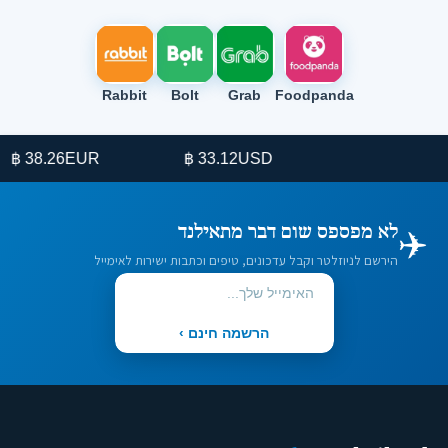
Rabbit
Bolt
Grab
Foodpanda
38.26 ฿
EUR
33.12 ฿
USD
✈️
לא מפספס שום דבר מתאילנד
הירשם לניוזלטר וקבל עדכונים, טיפים וכתבות ישירות לאימייל
הרשמה חינם ›