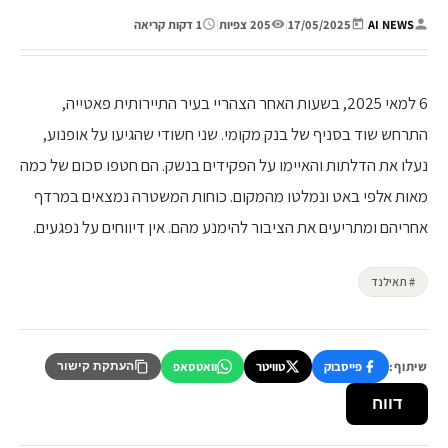
AI NEWS
|
17/05/2025
|
205 צפיות
|
1 דקות קריאה
6 למאי 2025, בשעות האחר הצהריי בעיר התיירותית פאטייה,
התרחש שוד בסניף של בנק מקומי. שני חשודי שהגיעו על אופנוע,
נעלו את הדלתות והאיימו על הפקידים בנשק. הם חטפו סכום של כמה
מאות אלפי באט ונמלטו מהמקום. כוחות המשטרה נמצאים במרדף
אחריהם ומתריעים את הציבור להימנע מהם. אין דיווחים על נפגעים.
# תאילנד
שיתוף:
פייסבוק
טוויטר
וואטסאפ
העתקת קישור
דווח