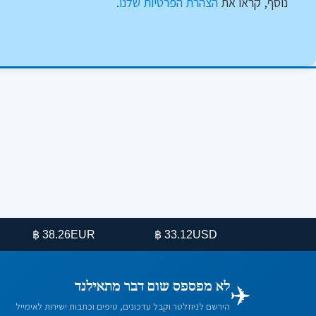
נוסף, קראו את
הצהרת הפרטיות שלנו
.
38.26 ฿
EUR
33.12 ฿
USD
✈️
לא מפספס שום דבר מתאילנד
הירשם לניוזלטר וקבל עדכונים, טיפים וכתבות ישירות לאימייל