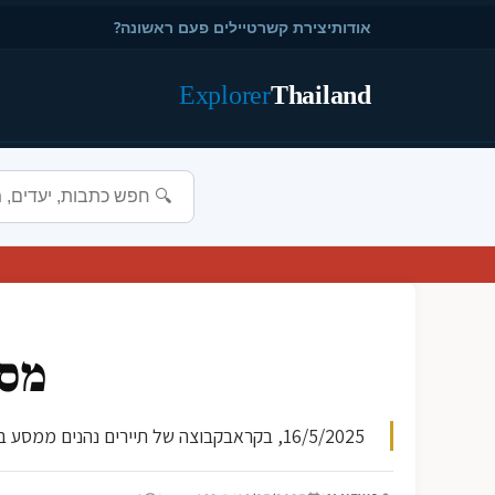
אודות
יצירת קשר
טיילים פעם ראשונה?
Explorer
Thailand
מסע
16/5/2025, בקראבקבוצה של תיירים נהנים ממסע בקאייקים בנהר קווי. הם חוו את יופיו של הטבע, עברו בין מעיות רעשניות וצלילת מים צלולים. הפעילות מומלצת למי שרוצה לה...