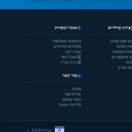
יות ובילויים
אוכל וכשרות
ים ואטרקציות
מסעדות מומלצות
ת וחוויות
מאכלים אסייתיים
כות ואומנות
שוקי רחוב
ט ואקסטרים
🕍 אוכל כשר
דות
🕍 בית חב"ד
ת ומידע
צור קשר
אודות
יצירת קשר
תנאי שימוש
מדיניות עוגיות
Hebrew
▼