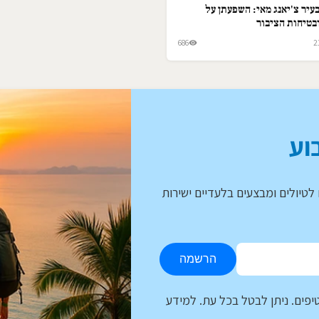
עיר צ'יאנג מאי: השפעתן על
בטיחות הציבור
686
2
וע
לטיולים ומבצעים בלעדיים ישירות
הרשמה
יפים. ניתן לבטל בכל עת. למידע