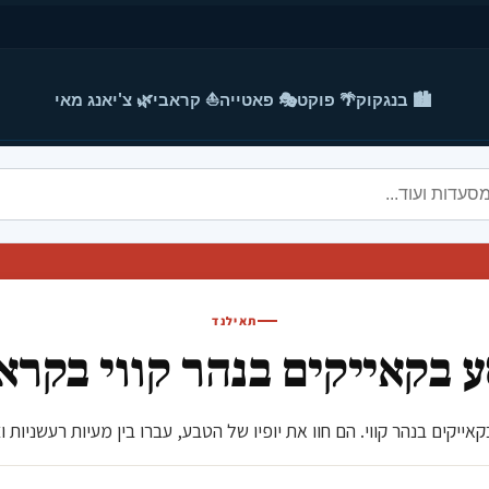
🏙️ בנגקוק
🌴 פוקט
🎭 פאטייה
⛵ קראבי
🌿 צ'יאנג מאי
תאילנד
 בקאייקים בנהר קווי בקרא