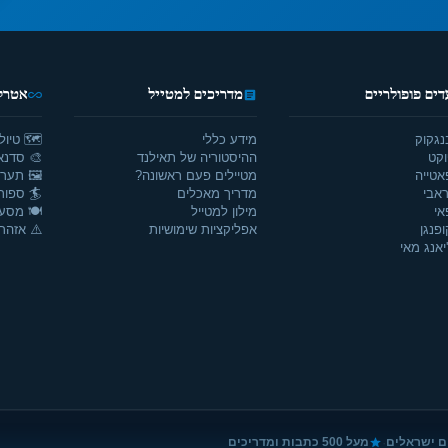
דים פופולריים
מדריכים למטייל
אטרקצ
נגקוק
מידע כללי
🗺️ טיול
וקט
ההיסטוריה של תאילנד
🎨 סדנאו
אטייה
מטיילים פעם ראשונה?
🖼️ תערו
אבי
מדריך מאכלים
🏄 ספור
אי
מילון למטייל
🍽️ מסע
ופנגן
אפליקציות שימושיות
⚠️ אזהרו
יאנג מאי
·
ם ישראלים
מעל 500 כתבות ומדריכים