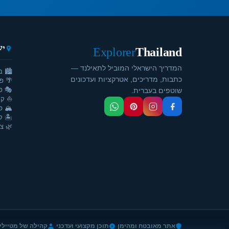
יע
Explorer
Thailand
המדריך הישראלי המוביל לתאילנד —
🏙️ ב
כתבות, מדריכים, אטרקציות ועדכונים
🌴 פ
🎭 פ
שוטפים בעברית.
⛵ קר
🏔️ פ
🏝️ ק
🌿 צ'
·
·
אתר מאובטח ומהימן
תוכן מקצועי ועדכני
קהילה של מטיילי