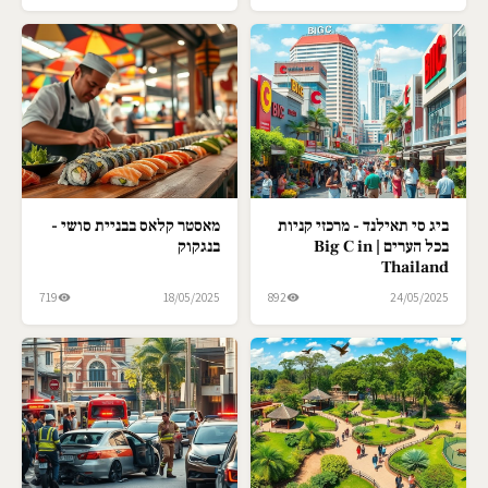
ביג סי תאילנד - מרכזי קניות
מאסטר קלאס בבניית סושי -
בכל הערים | Big C in
בנגקוק
Thailand
719
18/05/2025
892
24/05/2025