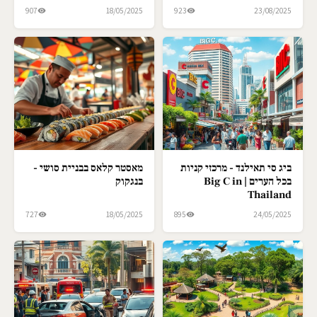
907
18/05/2025
923
23/08/2025
ביג סי תאילנד - מרכזי קניות
מאסטר קלאס בבניית סושי -
בכל הערים | Big C in
בנגקוק
Thailand
727
18/05/2025
895
24/05/2025