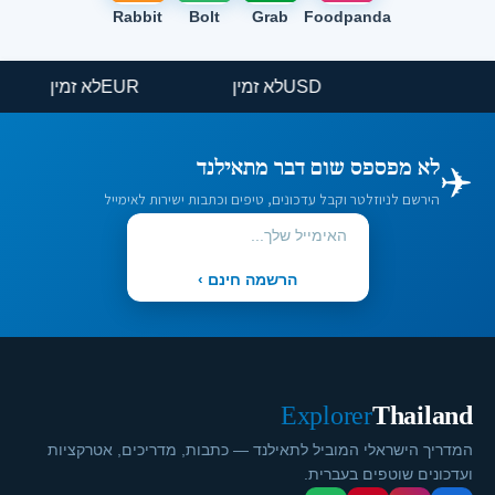
Rabbit
Bolt
Grab
Foodpanda
USD
לא זמין
EUR
לא זמין
✈️
לא מפספס שום דבר מתאילנד
הירשם לניוזלטר וקבל עדכונים, טיפים וכתבות ישירות לאימייל
הרשמה חינם ›
Explorer
Thailand
המדריך הישראלי המוביל לתאילנד — כתבות, מדריכים, אטרקציות
ועדכונים שוטפים בעברית.