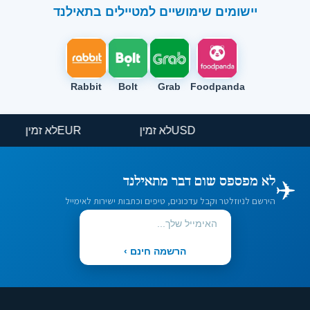
יישומים שימושיים למטיילים בתאילנד
Rabbit
Bolt
Grab
Foodpanda
USD
לא זמין
EUR
לא זמין
✈️
לא מפספס שום דבר מתאילנד
הירשם לניוזלטר וקבל עדכונים, טיפים וכתבות ישירות לאימייל
הרשמה חינם ›