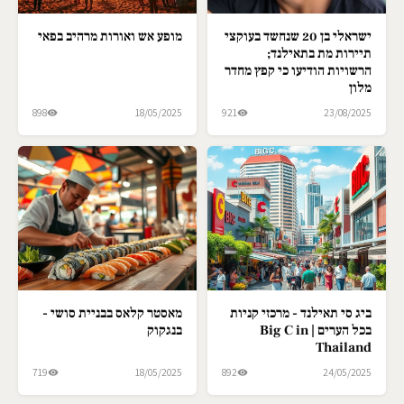
ישראלי בן 20 שנחשד בעוקצי
מופע אש ואורות מרהיב בפאי
תיירות מת בתאילנד;
הרשויות הודיעו כי קפץ מחדר
מלון
898
18/05/2025
921
23/08/2025
ביג סי תאילנד - מרכזי קניות
מאסטר קלאס בבניית סושי -
בכל הערים | Big C in
בנגקוק
Thailand
719
18/05/2025
892
24/05/2025