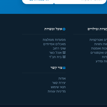
יות ובילויים
אוכל וכשרות
ים ואטרקציות
מסעדות מומלצות
ת וחוויות
מאכלים אסייתיים
כות ואומנות
שוקי רחוב
ט ואקסטרים
🕍 אוכל כשר
דות
🕍 בית חב"ד
ת ומידע
צור קשר
אודות
יצירת קשר
תנאי שימוש
מדיניות עוגיות