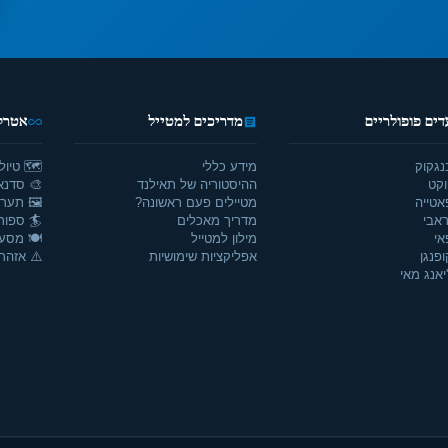
דים פופולריים
מדריכים למטייל
אטרקצ
נגקוק
מידע כללי
🗺️ טיול
וקט
ההיסטוריה של תאילנד
🎨 סדנאו
אטייה
מטיילים פעם ראשונה?
🖼️ תערו
אבי
מדריך מאכלים
🏄 ספור
אי
מילון למטייל
🍽️ מסע
ופנגן
אפליקציות שימושיות
⚠️ אזהרו
יאנג מאי