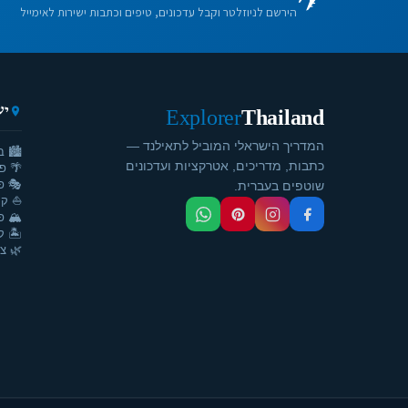
הירשם לניוזלטר וקבל עדכונים, טיפים וכתבות ישירות לאימייל
יע
Explorer
Thailand
המדריך הישראלי המוביל לתאילנד —
🏙️ ב
כתבות, מדריכים, אטרקציות ועדכונים
🌴 פ
🎭 פ
שוטפים בעברית.
⛵ קר
🏔️ פ
🏝️ ק
🌿 צ'