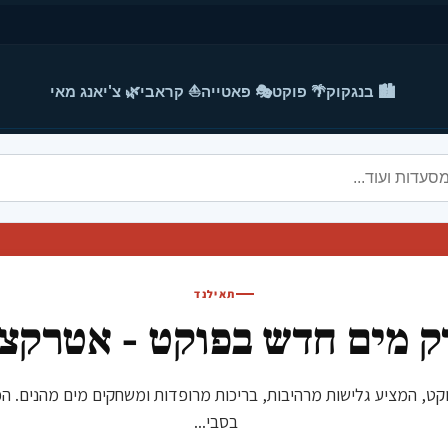
🏙️ בנגקוק
🌴 פוקט
🎭 פאטייה
⛵ קראבי
🌿 צ'יאנג מאי
תאילנד
 מים חדש בפוקט - אטרקצ
ש באווירת פוקט, המציע גלישות מרהיבות, בריכות מרופדות ומשחקים מים מהנ
בסבי...