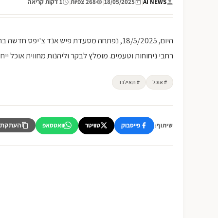
AI NEWS
|
18/05/2025
|
268 צפיות
|
1 דקות קריאה
היום, 18/5/2025, נפתחה מסעדת פיש אנד צ'יפס 
רחבי ניחוחות וטעמים. מומלץ לבקר וליהנות מחווית אוכל ייחו
# אוכל
# תאילנד
פייסבוק
טוויטר
וואטסאפ
שיתוף:
העתקת 