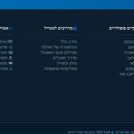
דים פופולריים
מדריכים למטייל
אטרקצ
נגקוק
מידע כללי
🗺️ טיול
וקט
ההיסטוריה של תאילנד
🎨 סדנאו
אטייה
מטיילים פעם ראשונה?
🖼️ תערו
אבי
מדריך מאכלים
🏄 ספור
אי
מילון למטייל
🍽️ מסע
ופנגן
אפליקציות שימושיות
⚠️ אזהרו
יאנג מאי
·
ם ישראלים
מעל 500 כתבות ומדריכים