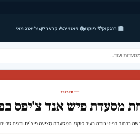
🏙️ בנגקוק
🌴 פוקט
🎭 פאטייה
⛵ קראבי
🌿 צ'יאנג מאי
תאילנד
ת מסעדת פיש אנד צ'יפס בפ