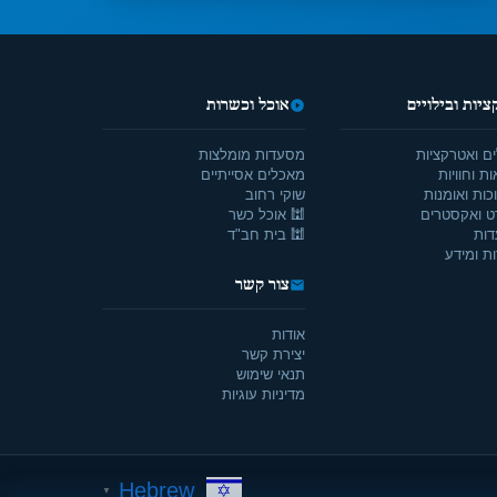
יות ובילויים
אוכל וכשרות
ים ואטרקציות
מסעדות מומלצות
ת וחוויות
מאכלים אסייתיים
כות ואומנות
שוקי רחוב
ט ואקסטרים
🕍 אוכל כשר
דות
🕍 בית חב"ד
ת ומידע
צור קשר
אודות
יצירת קשר
תנאי שימוש
מדיניות עוגיות
Hebrew
▼