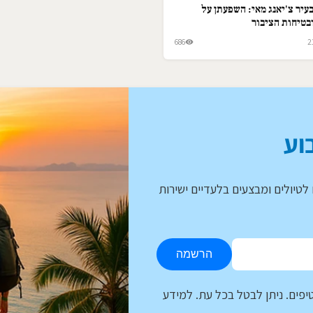
עיר צ'יאנג מאי: השפעתן על
בטיחות הציבור
686
2
וע
לטיולים ומבצעים בלעדיים ישירות
הרשמה
יפים. ניתן לבטל בכל עת. למידע