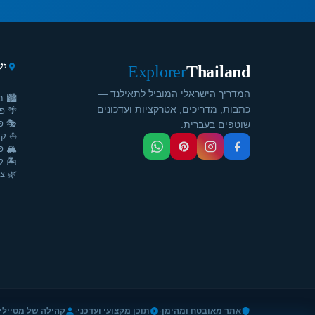
יע
Explorer
Thailand
המדריך הישראלי המוביל לתאילנד —
🏙️ ב
כתבות, מדריכים, אטרקציות ועדכונים
🌴 פ
🎭 פ
שוטפים בעברית.
⛵ קר
🏔️ פ
🏝️ ק
🌿 צ'
·
·
אתר מאובטח ומהימן
תוכן מקצועי ועדכני
קהילה של מטיילי