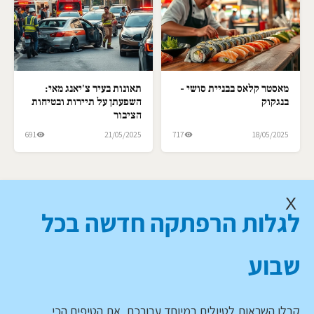
מאסטר קלאס בבניית סושי -
תאונות בעיר צ'יאנג מאי:
בנגקוק
השפעתן על תיירות ובטיחות
הציבור
691
21/05/2025
717
18/05/2025
X
לגלות הרפתקה חדשה בכל
שבוע
קבלו השראות לטיולים במיוחד עבורכם, את הטיפים הכי