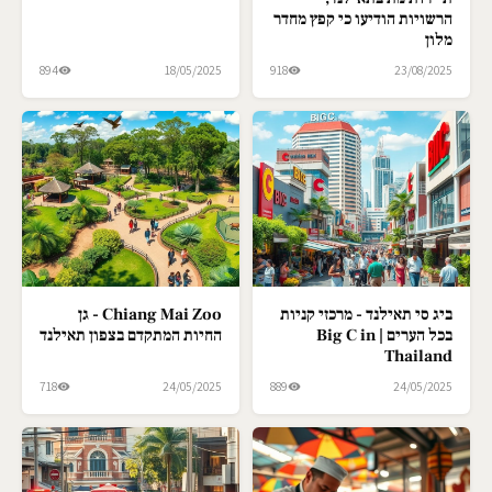
הרשויות הודיעו כי קפץ מחדר
מלון
894
18/05/2025
918
23/08/2025
ביג סי תאילנד - מרכזי קניות
Chiang Mai Zoo - גן
בכל הערים | Big C in
החיות המתקדם בצפון תאילנד
Thailand
718
24/05/2025
889
24/05/2025