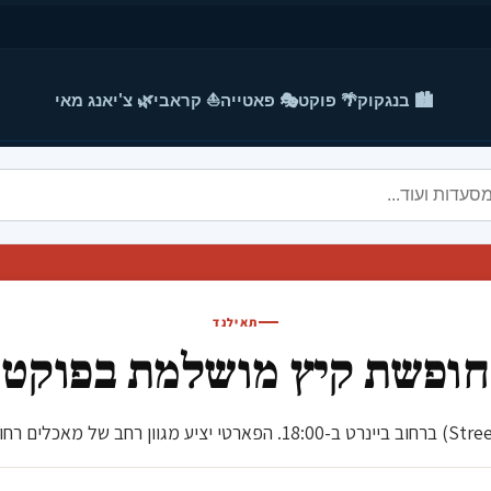
🏙️ בנגקוק
🌴 פוקט
🎭 פאטייה
⛵ קראבי
🌿 צ'יאנג מאי
תאילנד
חופשת קיץ מושלמת בפוקט