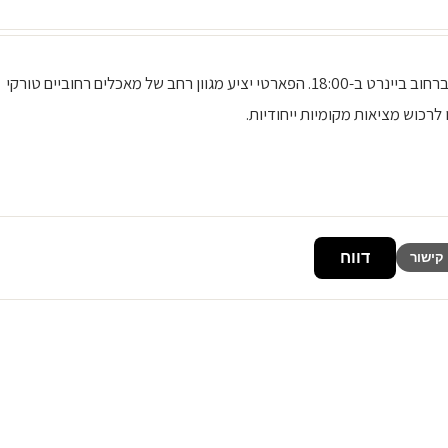
ם בפוקט תתקיים פארטי סטריט פוד (Street Food Party) ברחוב ביינרט ב-18:00. הפארטי יציע מגוון רחב של מאכלים רחוביים טורקי
 לרכוש מציאות מקומיות ייחודיות.
דווח
קישור