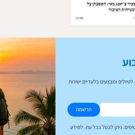
עיר צ'יאנג מאי: השפעתן על
בטיחות הציבור
686
2
וע
לטיולים ומבצעים בלעדיים ישירות
הרשמה
יפים. ניתן לבטל בכל עת. למידע