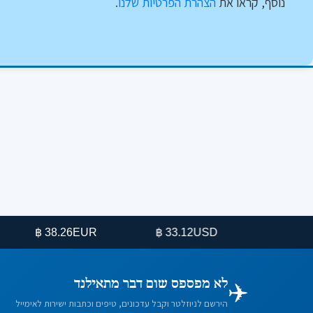
נוסף, קראו את
הצהרת הפרטיות שלנו
.
38.26 ฿
EUR
33.12 ฿
USD
✈️
לא מפספס שום דבר מתאילנד
הירשם לניוזלטר וקבל עדכונים, טיפים וכתבות ישירות לאימייל