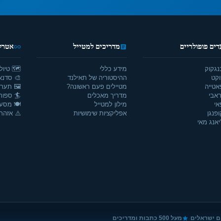
דים פופולריים
מדריכים למטייל
אטרקצ
נגקוק
מידע כללי
🗺️ טיול
וקט
ההיסטוריה של תאילנד
🎨 סדנאו
אטייה
מטיילים פעם ראשונה?
🖼️ תערו
אבי
מדריך מאכלים
🏄 ספור
אי
מילון למטייל
🍽️ מסע
ופנגן
אפליקציות שימושיות
⚠️ אזהרו
יאנג מאי
·
ם ישראלים
מעל 500 כתבות ומדריכים