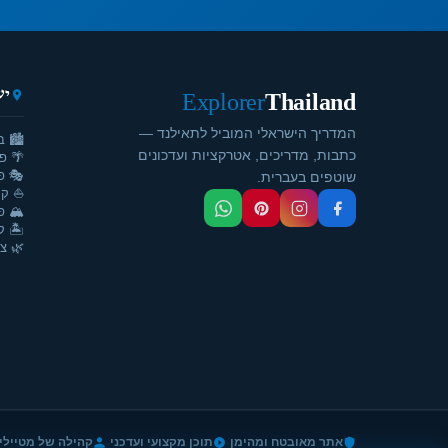
יע
Explorer
Thailand
המדריך הישראלי המוביל לתאילנד —
🏙️ ב
כתבות, מדריכים, אטרקציות ועדכונים
🌴 פ
🎭 פ
שוטפים בעברית.
⛵ קר
🏔️ פ
🏝️ ק
🌿 צ'
·
·
אתר מאובטח ומהימן
תוכן מקצועי ועדכני
קהילה של מטיילי