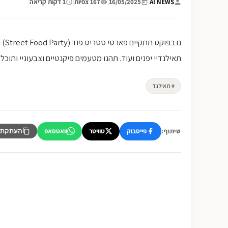
AI NEWS
|
16/05/2025
|
167 צפיות
|
1 דקות קריאה
תאילנדיי יפנים ועוד. תהנו מטעמים פיקנטיים וצבעוניי ותוכלו
# תאילנד
פייסבוק
טוויטר
וואטסאפ
שיתוף:
העתקת 