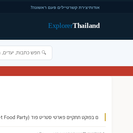
אודות
יצירת קשר
טיילים פעם ראשונה?
Explorer
Thailand
ם בפוקט תתקיים פארטי סטריט פוד (Street Food Party) ברחוב ביינרט ב-18:00. הפארטי יציע מגוון רחב של מאכלים רחוביים טורקי תאילנדיי יפנים ועוד. תהנו מטעמים פיקנט...