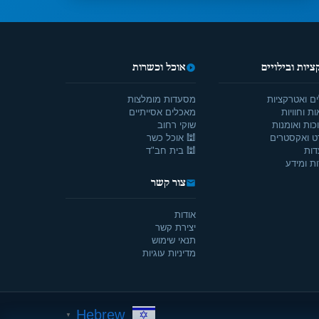
יות ובילויים
אוכל וכשרות
ים ואטרקציות
מסעדות מומלצות
ת וחוויות
מאכלים אסייתיים
כות ואומנות
שוקי רחוב
ט ואקסטרים
🕍 אוכל כשר
דות
🕍 בית חב"ד
ת ומידע
צור קשר
אודות
יצירת קשר
תנאי שימוש
מדיניות עוגיות
Hebrew
▼