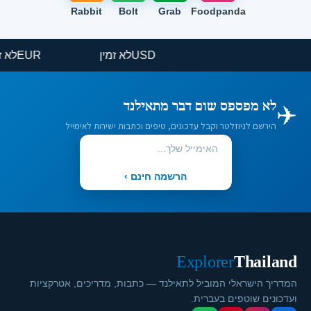
Rabbit
Bolt
Grab
Foodpanda
USD
לא זמין
EUR
ל
✈️
לא מפספס שום דבר מתאילנד
הירשם לניוזלטר וקבל עדכונים, טיפים וכתבות ישירות לאימייל
הרשמה חינם ›
Explorer
Thailand
המדריך הישראלי המוביל לתאילנד — כתבות, מדריכים, אטרקציות
ועדכונים שוטפים בעברית.