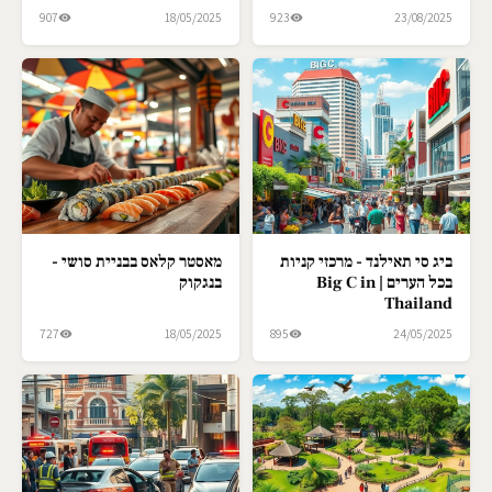
907
18/05/2025
923
23/08/2025
ביג סי תאילנד - מרכזי קניות
מאסטר קלאס בבניית סושי -
בכל הערים | Big C in
בנגקוק
Thailand
727
18/05/2025
895
24/05/2025