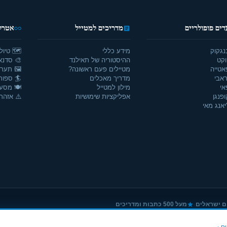
דים פופולריים
מדריכים למטייל
אטרקצ
נגקוק
מידע כללי
🗺️ טיול
וקט
ההיסטוריה של תאילנד
🎨 סדנאו
אטייה
מטיילים פעם ראשונה?
🖼️ תערו
אבי
מדריך מאכלים
🏄 ספור
אי
מילון למטייל
🍽️ מסע
ופנגן
אפליקציות שימושיות
⚠️ אזהרו
יאנג מאי
·
ם ישראלים
מעל 500 כתבות ומדריכים