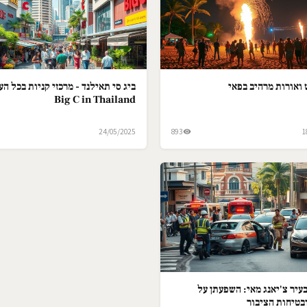
ואורות מרהיב בפאי
ביג סי תאילנד - מרכזי קניות בכל הער
Big C in Thailand
24/05/2025
893
1
עיר צ'יאנג מאי: השפעתן על
בטיחות הציבור