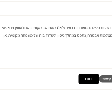
ד מזוז בצ'אנג מאי - תושב מקומי נעצר ב-15 במאי 2025, בשעות הלילה המאוחרות בעיר צ'אנג מאתושב מקומי בשם נאוואן פראפאי
צלמות אבטחה, נתפס במהלך ניסיון לשדוד בית של משפחה מקומית. אין
דווח
קישור