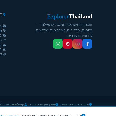
יע
Explorer
Thailand
המדריך הישראלי המוביל לתאילנד —
🏙️ ב
כתבות, מדריכים, אטרקציות ועדכונים
🌴 פ
🎭 פ
שוטפים בעברית.
⛵ קר
🏔️ פ
🏝️ ק
🌿 צ'
·
·
אתר מאובטח ומהימן
תוכן מקצועי ועדכני
קהילה של מטיילי