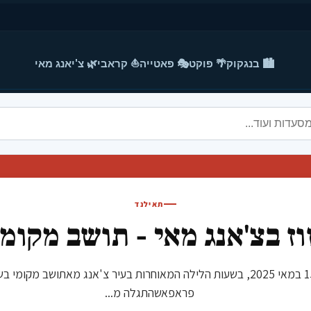
🏙️ בנגקוק
🌴 פוקט
🎭 פאטייה
⛵ קראבי
🌿 צ'יאנג מאי
תאילנד
וז בצ'אנג מאי - תושב מקומי
שוד מזוז בצ'אנג מאי - תושב מקומי נעצר ב-15 במאי 2025, בשעות הלילה המאוחרות בעי
פראפאשהתגלה מ...