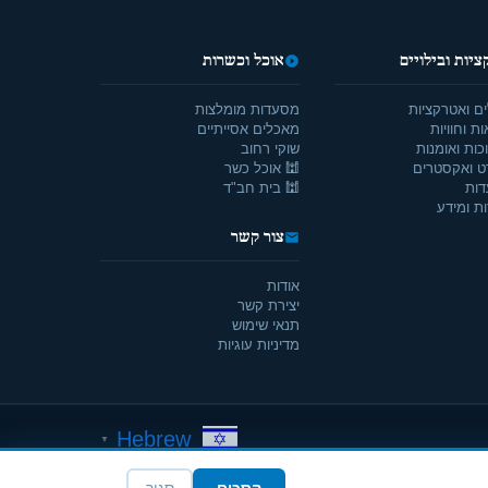
יות ובילויים
אוכל וכשרות
ים ואטרקציות
מסעדות מומלצות
ת וחוויות
מאכלים אסייתיים
כות ואומנות
שוקי רחוב
ט ואקסטרים
🕍 אוכל כשר
דות
🕍 בית חב"ד
ת ומידע
צור קשר
אודות
יצירת קשר
תנאי שימוש
מדיניות עוגיות
Hebrew
▼