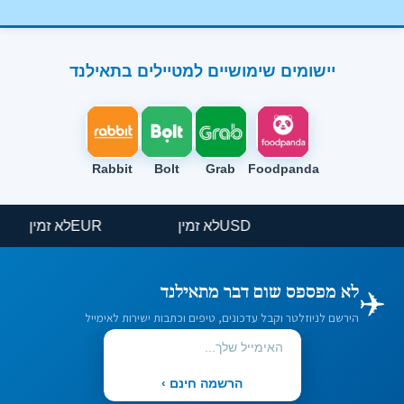
יישומים שימושיים למטיילים בתאילנד
Rabbit
Bolt
Grab
Foodpanda
USD
לא זמין
EUR
לא זמין
✈️
לא מפספס שום דבר מתאילנד
הירשם לניוזלטר וקבל עדכונים, טיפים וכתבות ישירות לאימייל
הרשמה חינם ›