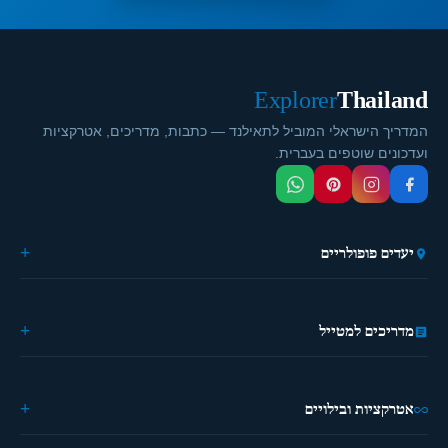
Explorer
Thailand
המדריך הישראלי המוביל לתאילנד — כתבות, מדריכים, אטרקציות
ועדכונים שוטפים בעברית.
יעדים פופולריים
🏙️ בנגקוק
🌴 פוקט
מדריכים למטייל
🎭 פאטייה
⛵ קראבי
🏔️ פאי
מידע כללי
🏝️ קופנגן
ההיסטוריה של תאילנד
אטרקציות ובילויים
🌿 צ'יאנג מאי
מטיילים פעם ראשונה?
מדריך מאכלים