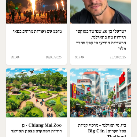
ישראלי בן 20 שנחשד בעוקצי
מופע אש ואורות מרהיב בפאי
תיירות מת בתאילנד;
הרשויות הודיעו כי קפץ מחדר
מלון
891
18/05/2025
917
23/08/2025
ביג סי תאילנד - מרכזי קניות
Chiang Mai Zoo - גן
בכל הערים | Big C in
החיות המתקדם בצפון תאילנד
Thailand