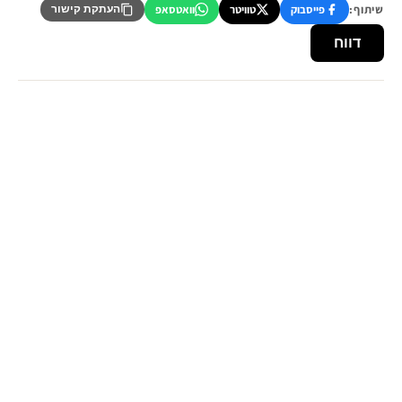
שיתוף:
פייסבוק
טוויטר
וואטסאפ
העתקת קישור
דווח