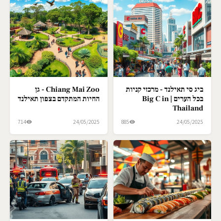
ביג סי תאילנד - מרכזי קניות
Chiang Mai Zoo - גן
בכל הערים | Big C in
החיות המתקדם בצפון תאילנד
Thailand
714
24/05/2025
885
24/05/2025