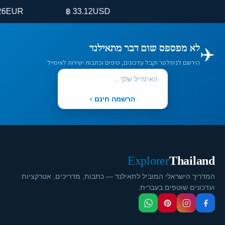
UR
33.12 ฿
USD
✈️
לא מפספס שום דבר מתאילנד
הירשם לניוזלטר וקבל עדכונים, טיפים וכתבות ישירות לאימייל
הרשמה חינם ›
Explorer
Thailand
המדריך הישראלי המוביל לתאילנד — כתבות, מדריכים, אטרקציות
ועדכונים שוטפים בעברית.