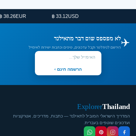
26 ฿
EUR
33.12 ฿
USD
✈️
לא מפספס שום דבר מתאילנד
הירשם לניוזלטר וקבל עדכונים, טיפים וכתבות ישירות לאימייל
הרשמה חינם ›
Explorer
Thailand
המדריך הישראלי המוביל לתאילנד — כתבות, מדריכים, אטרקציות
ועדכונים שוטפים בעברית.