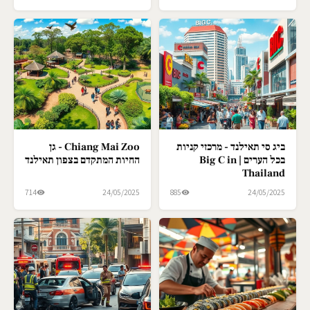
ביג סי תאילנד - מרכזי קניות
Chiang Mai Zoo - גן
בכל הערים | Big C in
החיות המתקדם בצפון תאילנד
Thailand
714
24/05/2025
885
24/05/2025