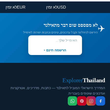
USD
לא זמין
EUR
לא זמין
✈️
לא מפספס שום דבר מתאילנד
הירשם לניוזלטר וקבל עדכונים, טיפים וכתבות ישירות לאימייל
הרשמה חינם ›
Explorer
Thailand
המדריך הישראלי המוביל לתאילנד — כתבות, מדריכים, אטרקציות
ועדכונים שוטפים בעברית.