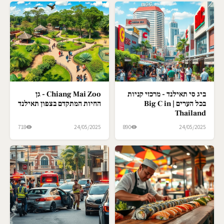
ביג סי תאילנד - מרכזי קניות
Chiang Mai Zoo - גן
בכל הערים | Big C in
החיות המתקדם בצפון תאילנד
Thailand
718
24/05/2025
890
24/05/2025