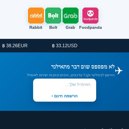
Rabbit
Bolt
Grab
Foodpanda
38.26 ฿
EUR
33.12 ฿
USD
✈️
לא מפספס שום דבר מתאילנד
הירשם לניוזלטר וקבל עדכונים, טיפים וכתבות ישירות לאימייל
הרשמה חינם ›