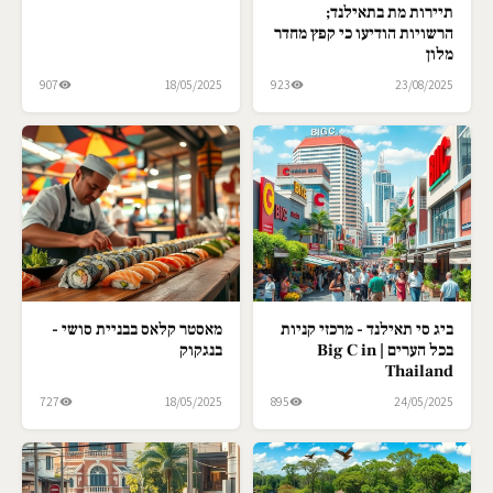
תיירות מת בתאילנד;
הרשויות הודיעו כי קפץ מחדר
מלון
907
18/05/2025
923
23/08/2025
ביג סי תאילנד - מרכזי קניות
מאסטר קלאס בבניית סושי -
בכל הערים | Big C in
בנגקוק
Thailand
727
18/05/2025
895
24/05/2025