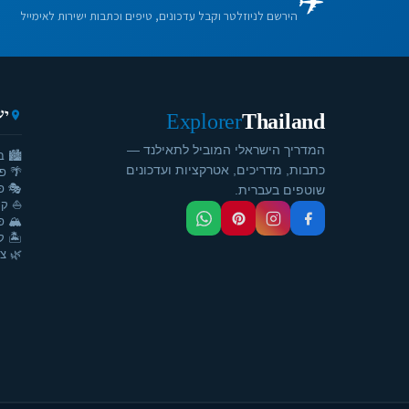
✈️
הירשם לניוזלטר וקבל עדכונים, טיפים וכתבות ישירות לאימייל
יע
Explorer
Thailand
המדריך הישראלי המוביל לתאילנד —
🏙️ ב
כתבות, מדריכים, אטרקציות ועדכונים
🌴 פ
🎭 פ
שוטפים בעברית.
⛵ קר
🏔️ פ
🏝️ ק
🌿 צ'