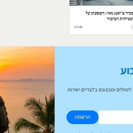
עיר צ'יאנג מאי: השפעתן על
בטיחות הציבור
689
2
וע
לטיולים ומבצעים בלעדיים ישירות
הרשמה