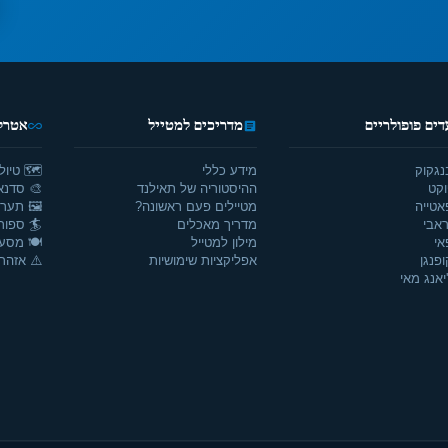
דים פופולריים
מדריכים למטייל
אטרקצ
נגקוק
מידע כללי
🗺️ טיול
וקט
ההיסטוריה של תאילנד
🎨 סדנאו
אטייה
מטיילים פעם ראשונה?
🖼️ תערו
אבי
מדריך מאכלים
🏄 ספור
אי
מילון למטייל
🍽️ מסע
ופנגן
אפליקציות שימושיות
⚠️ אזהרו
יאנג מאי