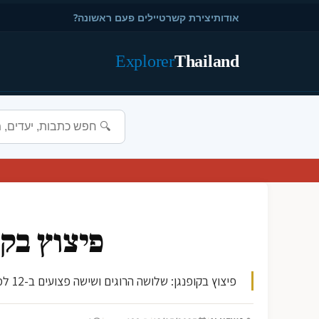
אודות
יצירת קשר
טיילים פעם ראשונה?
Explorer
Thailand
פיצוץ בק
פיצוץ בקופנגן: שלושה הרוגים ושישה פצועים ב-12 למאי 2025, בשעות הערב המאוחרות, התרחש פיצוץ חמור במרכז העיר קופנגן, תאילנד. לפי דיווחים מקומיי הפיצוץ גרם למותם...