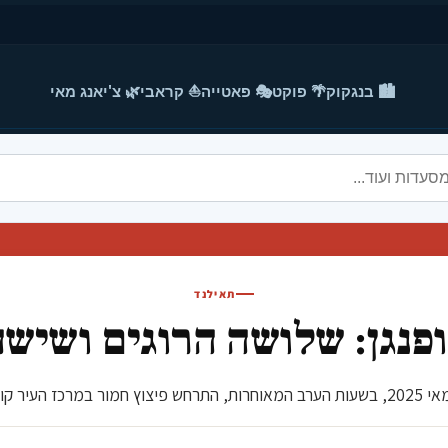
🏙️ בנגקוק
🌴 פוקט
🎭 פאטייה
⛵ קראבי
🌿 צ'יאנג מאי
תאילנד
ופנגן: שלושה הרוגים ושישה