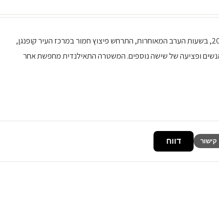
פיצוץ בקופנגן: שלושה הרוגים ושישה פצועים ב-12 למאי 2025, בשעות הערב המאוחרות, התרחש פיצוץ חמור במרכז העיר קופנגן,
ה אנשים ופציעה של שישה נוספים. המשטרה התאילנדית מחפשת אחר
דווח
קישור