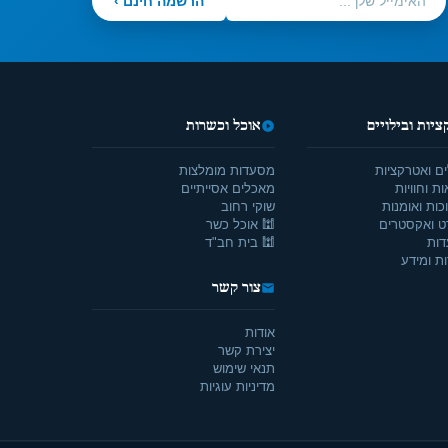
הרשמה חינם ›
יות ובילויים
אוכל וכשרות
ים ואטרקציות
מסעדות מומלצות
ת וחוויות
מאכלים אסייתיים
כות ואומנות
שוקי רחוב
ט ואקסטרים
🕍 אוכל כשר
דות
🕍 בית חב"ד
ת ומידע
צור קשר
אודות
יצירת קשר
תנאי שימוש
מדיניות עוגיות