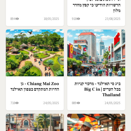
הרשויות הודיעו כי קפץ מחדר
מלון
894
18/05/2025
918
23/08/2025
ביג סי תאילנד - מרכזי קניות
Chiang Mai Zoo - גן
בכל הערים | Big C in
החיות המתקדם בצפון תאילנד
Thailand
718
24/05/2025
889
24/05/2025