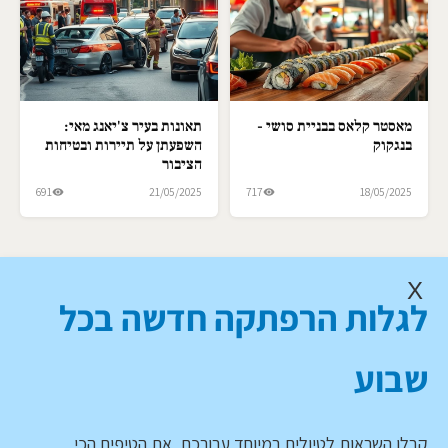
מאסטר קלאס בבניית סושי -
תאונות בעיר צ'יאנג מאי:
בנגקוק
השפעתן על תיירות ובטיחות
הציבור
691
21/05/2025
717
18/05/2025
X
לגלות הרפתקה חדשה בכל
שבוע
קבלו השראות לטיולים במיוחד עבורכם, את הטיפים הכי