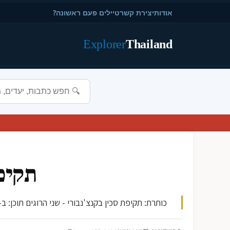
אודות
יצירת קשר
טיילים פעם ראשונה?
Explorer
Thailand
תקיפת
כותרת: תקיפת סכין בקנצ'נבורי - שני הרוגים תוכן: ב-13 במאי 2025, בשעות הערב, התרחשה תקיפת סכין במרכז העיר קנצ'נבורי. לפי דיווחי המשטרה, התוקף דקר שני אנשים שנ..