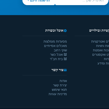
הרשמה חינם ›
יות ובילויים
אוכל וכשרות
ים ואטרקציות
מסעדות מומלצות
ת וחוויות
מאכלים אסייתיים
כות ואומנות
שוקי רחוב
ט ואקסטרים
🕍 אוכל כשר
דות
🕍 בית חב"ד
ת ומידע
צור קשר
אודות
יצירת קשר
תנאי שימוש
מדיניות עוגיות