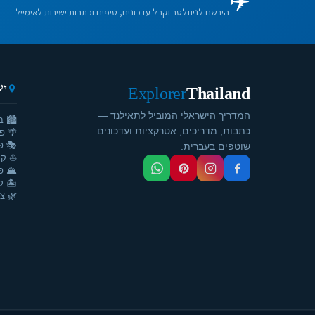
✈️
הירשם לניוזלטר וקבל עדכונים, טיפים וכתבות ישירות לאימייל
יע
Explorer
Thailand
המדריך הישראלי המוביל לתאילנד —
🏙️ ב
כתבות, מדריכים, אטרקציות ועדכונים
🌴 פ
🎭 פ
שוטפים בעברית.
⛵ קר
🏔️ פ
🏝️ ק
🌿 צ'