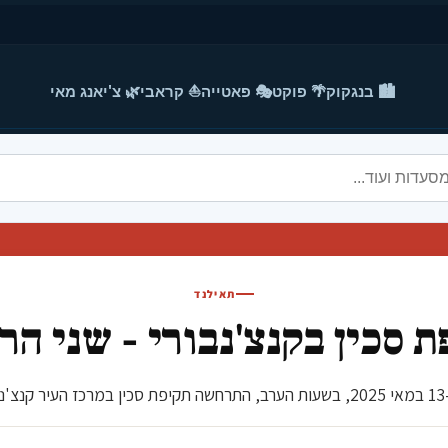
🏙️ בנגקוק
🌴 פוקט
🎭 פאטייה
⛵ קראבי
🌿 צ'יאנג מאי
תאילנד
 סכין בקנצ'נבורי - שני הר
.