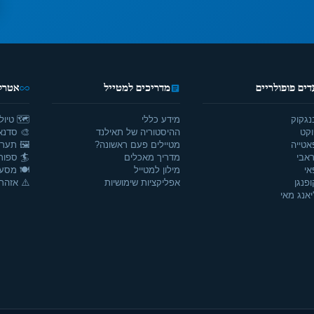
דים פופולריים
מדריכים למטייל
אטרקצ
נגקוק
מידע כללי
🗺️ טיול
וקט
ההיסטוריה של תאילנד
🎨 סדנאו
אטייה
מטיילים פעם ראשונה?
🖼️ תערו
אבי
מדריך מאכלים
🏄 ספור
אי
מילון למטייל
🍽️ מסע
ופנגן
אפליקציות שימושיות
⚠️ אזהרו
יאנג מאי