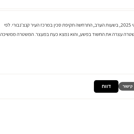
כותרת: תקיפת סכין בקנצ'נבורי - שני הרוגים תוכן: ב-13 במאי 2025, בשעות הערב, התרחשה תקיפת סכין במרכז העיר קנצ'נבורי. לפי
המשטרה עצרה את החשוד בפשע, והוא נמצא כעת במעצר. המשטרה ממשיכה
דווח
קישור