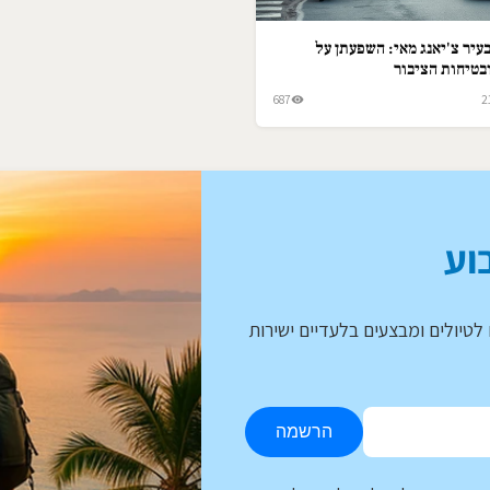
עיר צ'יאנג מאי: השפעתן על
בטיחות הציבור
687
2
וע
לטיולים ומבצעים בלעדיים ישירות
הרשמה