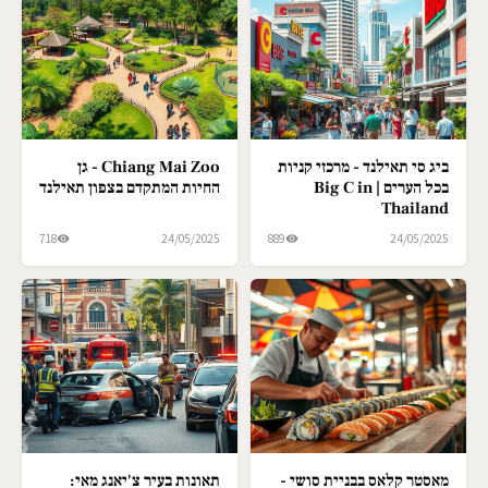
ביג סי תאילנד - מרכזי קניות
Chiang Mai Zoo - גן
בכל הערים | Big C in
החיות המתקדם בצפון תאילנד
Thailand
718
24/05/2025
889
24/05/2025
מאסטר קלאס בבניית סושי -
תאונות בעיר צ'יאנג מאי: