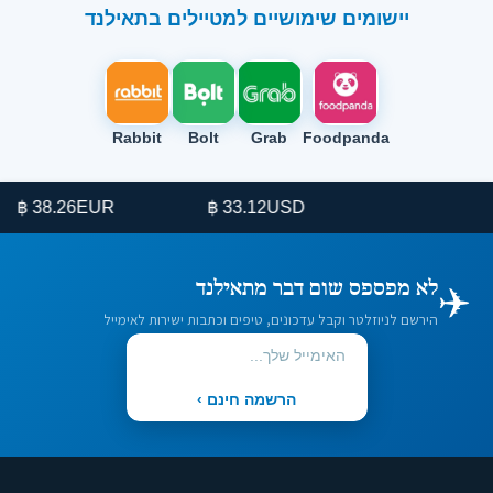
יישומים שימושיים למטיילים בתאילנד
Rabbit
Bolt
Grab
Foodpanda
38.26 ฿
EUR
33.12 ฿
USD
✈️
לא מפספס שום דבר מתאילנד
הירשם לניוזלטר וקבל עדכונים, טיפים וכתבות ישירות לאימייל
הרשמה חינם ›