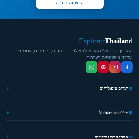
הרשמה חינם ›
Explorer
Thailand
המדריך הישראלי המוביל לתאילנד — כתבות, מדריכים, אטרקציות
ועדכונים שוטפים בעברית.
יעדים פופולריים
🏙️ בנגקוק
🌴 פוקט
מדריכים למטייל
🎭 פאטייה
⛵ קראבי
🏔️ פאי
מידע כללי
🏝️ קופנגן
ההיסטוריה של תאילנד
אטרקציות ובילויים
🌿 צ'יאנג מאי
מטיילים פעם ראשונה?