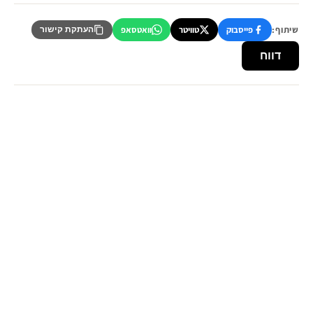
שיתוף:
פייסבוק
טוויטר
וואטסאפ
העתקת קישור
דווח