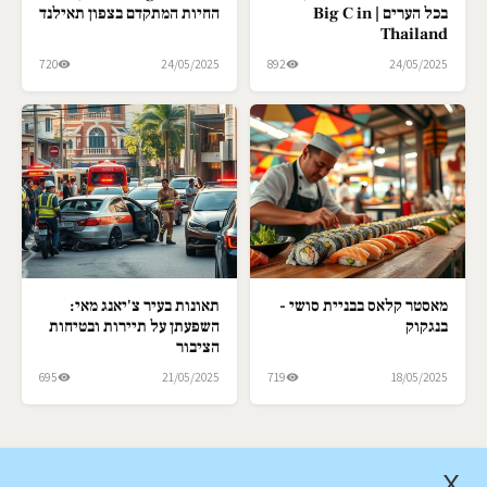
בכל הערים | Big C in
החיות המתקדם בצפון תאילנד
Thailand
720
24/05/2025
892
24/05/2025
מאסטר קלאס בבניית סושי -
תאונות בעיר צ'יאנג מאי:
בנגקוק
השפעתן על תיירות ובטיחות
הציבור
695
21/05/2025
719
18/05/2025
X