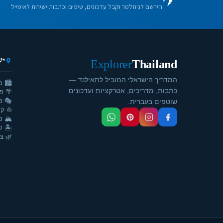
הירשם לניוזלטר וקבל עדכונים, טיפים וכתבות ישירות לאימייל
יע
Explorer
Thailand
המדריך הישראלי המוביל לתאילנד —
🏙️ ב
כתבות, מדריכים, אטרקציות ועדכונים
🌴 פ
🎭 פ
שוטפים בעברית.
⛵ קר
🏔️ פ
🏝️ ק
🌿 צ'