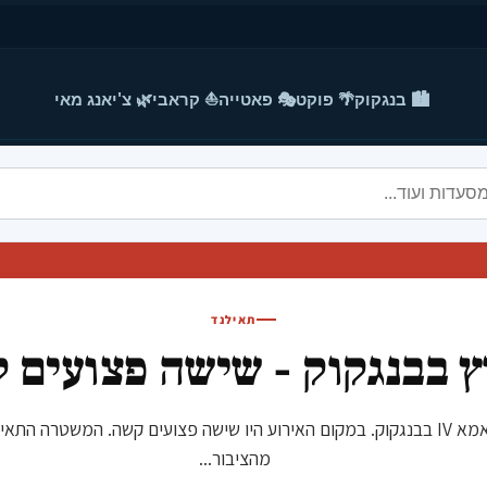
🏙️ בנגקוק
🌴 פוקט
🎭 פאטייה
⛵ קראבי
🌿 צ'יאנג מאי
תאילנד
ץ בבנגקוק - שישה פצועים 
ם 15/05/2025, בשעות הצהריי פרץ פיצוץ ברחוב ראמא IV בבנגקוק. במקום האירוע היו שישה
מהציבור...