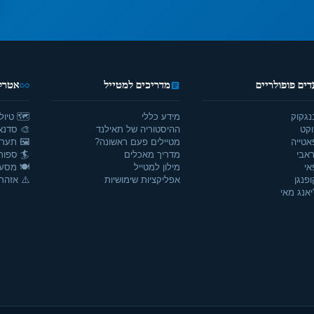
דים פופולריים
מדריכים למטייל
אטרקצ
נגקוק
מידע כללי
🗺️ טיול
וקט
ההיסטוריה של תאילנד
🎨 סדנאו
אטייה
מטיילים פעם ראשונה?
🖼️ תערו
אבי
מדריך מאכלים
🏄 ספור
אי
מילון למטייל
🍽️ מסע
ופנגן
אפליקציות שימושיות
⚠️ אזהרו
יאנג מאי