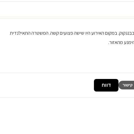
15/05/2025, בשעות הצהריי פרץ פיצוץ ברחוב ראמא IV בבנגקוק. במקום האירוע היו שישה פצועים קשה. המשטרה התאילנדית
מנע מהאזור.
דווח
קישור