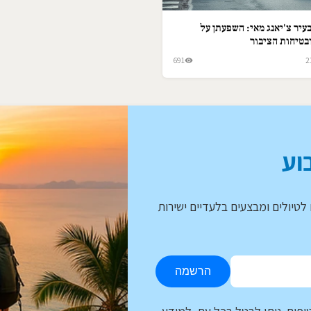
עיר צ'יאנג מאי: השפעתן על
בטיחות הציבור
691
2
וע
לטיולים ומבצעים בלעדיים ישירות
הרשמה