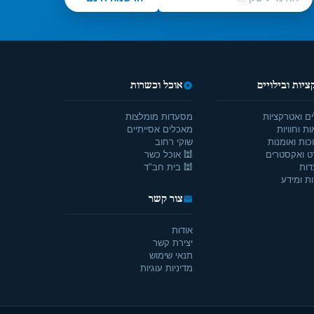
יות ובילויים
אוכל וכשרות
ים ואטרקציות
מסעדות מומלצות
ת וחוויות
מאכלים אסייתיים
כות ואומנות
שוקי רחוב
ט ואקסטרים
🕍 אוכל כשר
דות
🕍 בית חב"ד
ת ומידע
צור קשר
אודות
יצירת קשר
תנאי שימוש
מדיניות עוגיות