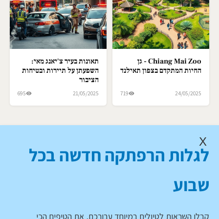
Chiang Mai Zoo - גן
תאונות בעיר צ'יאנג מאי:
החיות המתקדם בצפון תאילנד
השפעתן על תיירות ובטיחות
הציבור
695
21/05/2025
719
24/05/2025
X
לגלות הרפתקה חדשה בכל
שבוע
קבלו השראות לטיולים במיוחד עבורכם, את הטיפים הכי