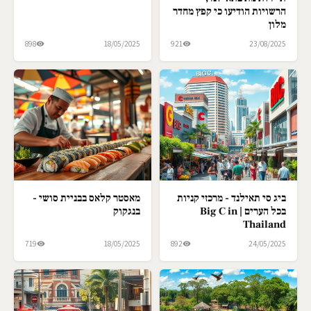
הרשויות הודיעו כי קפץ מחדר
מלון
898
18/05/2025
921
23/08/2025
ביג סי תאילנד - מרכזי קניות
מאסטר קלאס בבניית סושי -
בכל הערים | Big C in
בנגקוק
Thailand
719
18/05/2025
892
24/05/2025