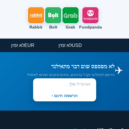
Rabbit
Bolt
Grab
Foodpanda
USD
לא זמין
EUR
לא זמין
✈️
לא מפספס שום דבר מתאילנד
הירשם לניוזלטר וקבל עדכונים, טיפים וכתבות ישירות לאימייל
הרשמה חינם ›