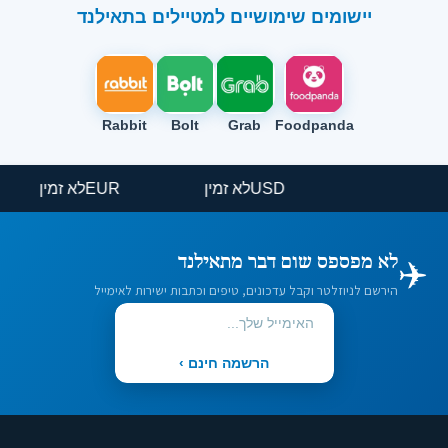
יישומים שימושיים למטיילים בתאילנד
Rabbit
Bolt
Grab
Foodpanda
USD
לא זמין
EUR
לא זמין
✈️
לא מפספס שום דבר מתאילנד
הירשם לניוזלטר וקבל עדכונים, טיפים וכתבות ישירות לאימייל
הרשמה חינם ›