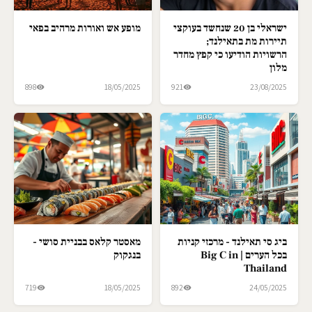
ישראלי בן 20 שנחשד בעוקצי
מופע אש ואורות מרהיב בפאי
תיירות מת בתאילנד;
הרשויות הודיעו כי קפץ מחדר
מלון
898
18/05/2025
921
23/08/2025
ביג סי תאילנד - מרכזי קניות
מאסטר קלאס בבניית סושי -
בכל הערים | Big C in
בנגקוק
Thailand
719
18/05/2025
892
24/05/2025