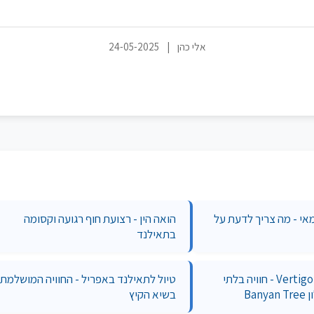
אלי כהן
|
24-05-2025
אי - מה צריך לדעת על
הואה הין - רצועת חוף רגועה וקסומה
בתאילנד
Vertigo and Moon Bar - חוויה בלתי
טיול לתאילנד באפריל - החוויה המושלמת
נשכחת על גג מלון Banyan Tree
בשיא הקיץ