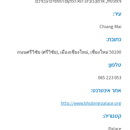
ורומנטית, ארמון בובינג הוא המקום המושלם עבורכם.
עיר:
Chiang Mai
כתובת:
ถนนศรีวิชัย (ศรีวิชัย), เมืองเชียงใหม่, เชียงใหม่ 50200
טלפון:
053 223 065
אתר אינטרנט:
http://www.bhubingpalace.org
קטגוריה:
Palace