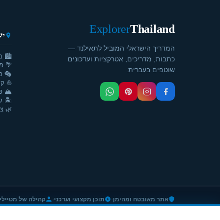
Explorer
Thailand
יע
המדריך הישראלי המוביל לתאילנד —
🏙️ ב
כתבות, מדריכים, אטרקציות ועדכונים
🌴 פ
שוטפים בעברית.
🎭 פ
⛵ קר
🏔️ פ
🏝️ ק
🌿 צ'
·
·
אתר מאובטח ומהימן
תוכן מקצועי ועדכני
קהילה של מטיילי