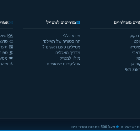
דים פופולריים
מדריכים למטייל
אטרקצ
נגקוק
מידע כללי
🗺️ טיול
וקט
ההיסטוריה של תאילנד
🎨 סדנאו
אטייה
מטיילים פעם ראשונה?
🖼️ תערו
אבי
מדריך מאכלים
🏄 ספור
אי
מילון למטייל
🍽️ מסע
ופנגן
אפליקציות שימושיות
⚠️ אזהרו
יאנג מאי
·
ם ישראלים
מעל 500 כתבות ומדריכים