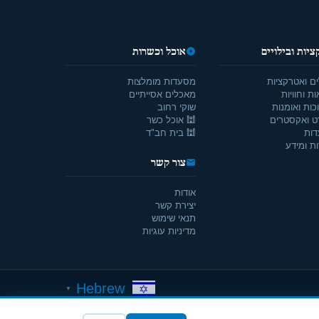
יות ובילויים
אוכל וכשרות
ים ואטרקציות
מסעדות מומלצות
ת וחוויות
מאכלים אסייתיים
כות ואומנות
שוקי רחוב
ט ואקסטרים
🕍 אוכל כשר
דות
🕍 בית חב"ד
ת ומידע
צור קשר
אודות
יצירת קשר
תנאי שימוש
מדיניות עוגיות
Hebrew
▼