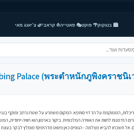
🏙️ בנגקוק
🌴 פוקט
🎭 פאטייה
⛵ קראבי
🌿 צ'יאנג מאי
ing Palace (พระตำหนักภูพิงคราชนิเ
הוא פנינה של תרבות ואדריכלות, הממוקמת על הר דוי סותפא. המקום משתרע על שטח נרחב ו
קרים הזדמנות לחוות את האווירה המלכותית. ביקור בארמון הוא חוויה ייחודית, ה
ם. אל תשכחו להביא מצלמה - הנופים כאן פשוט מדהימים! מומלץ לבקר בעונת הח