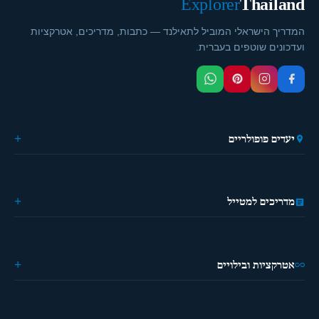
Explorer
Thailand
המדריך הישראלי המוביל לתאילנד — כתבות, מדריכים, אטרקציות
ועדכונים שוטפים בעברית.
יעדים פופולריים
🏙️ בנגקוק
🌴 פוקט
🎭 פאטייה
מדריכים למטייל
⛵ קראבי
🏔️ פאי
מידע כללי
🏝️ קופנגן
ההיסטוריה של תאילנד
🌿 צ'יאנג מאי
מטיילים פעם ראשונה?
אטרקציות ובילויים
מדריך מאכלים
מילון למטייל
🗺️ טיולים ואטרקציות
אפליקציות שימושיות
🎨 סדנאות וחוויות