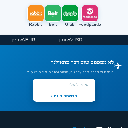
Rabbit
Bolt
Grab
Foodpanda
USD
לא זמין
EUR
לא זמין
✈️
לא מפספס שום דבר מתאילנד
הירשם לניוזלטר וקבל עדכונים, טיפים וכתבות ישירות לאימייל
הרשמה חינם ›