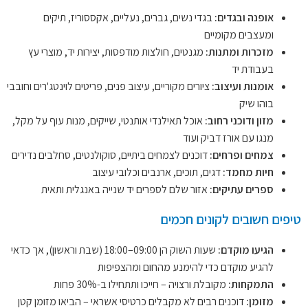
אופנה ובגדים:
בגדי נשים, גברים, נעליים, אקססוריז, תיקים
ומעצבים מקומיים
מזכרות ומתנות:
מגנטים, חולצות מודפסות, יצירות יד, מוצרי עץ
בעבודת יד
אומנות ועיצוב:
ציורים מקוריים, עיצוב פנים, פריטים לוינטג'רים וחובבי
בוהו שיק
מזון ודוכני רחוב:
אוכל תאילנדי אותנטי, שייקים, מנות עוף על מקל,
מנגו עם אורז דביק ועוד
צמחים ופרחים:
דוכנים לצמחים ביתיים, סוקולנטים, סחלבים נדירים
חיות מחמד:
דגים, תוכים, ארנבים וכלובי עיצוב
ספרים עתיקים:
אזור שלם לספרים יד שנייה באנגלית ותאית
טיפים חשובים לקונים חכמים
הגיעו מוקדם:
שעות השוק הן 09:00–18:00 (שבת וראשון), אך כדאי
להגיע מוקדם כדי להימנע מהחום ומהצפיפות
התמקחות:
מקובלת ורצויה – חייכו ותתחילו ב-30% פחות
מזומן:
דוכנים רבים לא מקבלים כרטיסי אשראי – הביאו מזומן קטן