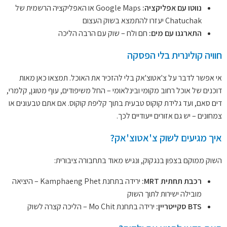
נווטו עם אפליקציה:
Google Maps או האפליקציה הרשמית של
Chatuchak יעזרו להתמצא בשוק העצום
התארגנו עם מים:
חם ולח – שוק עם הרבה הליכה
חוויה קולינרית בלי הפסקה
אי אפשר לדבר על צ'אטוצ'אק בלי להזכיר את האוכל. תמצאו כאן מאות
דוכנים של אוכל רחוב מקומי ובינלאומי – החל משיפודים, עוף מטוגן, קלמרי,
דים סאם, ועד גלידת קוקוס טבעית בתוך קליפת קוקוס. אם אתם טבעונים או
צמחונים – יש גם אזורים ייעודיים לכך.
איך מגיעים לשוק צ'אטוצ'אק?
השוק ממוקם בצפון בנגקוק, ונגיש מאוד בתחבורה ציבורית:
רכבת תחתית MRT:
ירידה בתחנת Kamphaeng Phet – היציאה
מובילה ישירות לתוך השוק
BTS סקייטריין:
ירידה בתחנת Mo Chit – הליכה קצרה לשוק