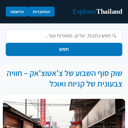
Explorer
Thailand
התחברות
הרשמה
חפש
שוק סוף השבוע של צ'אטוצ'אק – חוויה
צבעונית של קניות ואוכל