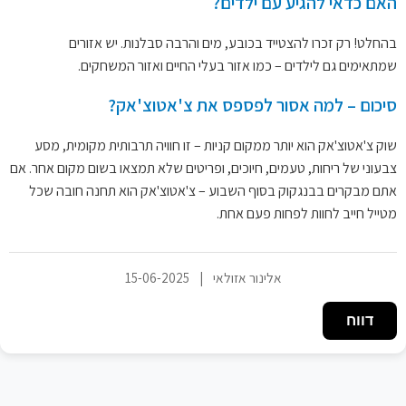
האם כדאי להגיע עם ילדים?
בהחלט! רק זכרו להצטייד בכובע, מים והרבה סבלנות. יש אזורים
שמתאימים גם לילדים – כמו אזור בעלי החיים ואזור המשחקים.
סיכום – למה אסור לפספס את צ'אטוצ'אק?
שוק צ'אטוצ'אק הוא יותר ממקום קניות – זו חוויה תרבותית מקומית, מסע
צבעוני של ריחות, טעמים, חיוכים, ופריטים שלא תמצאו בשום מקום אחר. אם
אתם מבקרים בבנגקוק בסוף השבוע – צ'אטוצ'אק הוא תחנה חובה שכל
מטייל חייב לחוות לפחות פעם אחת.
אלינור אזולאי
|
15-06-2025
דווח